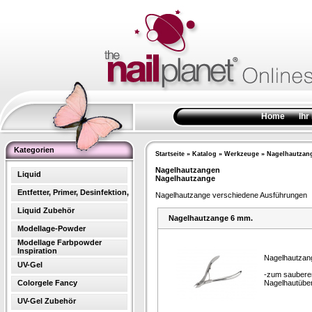
Home
Ihr
Kategorien
Startseite
»
Katalog
»
Werkzeuge
»
Nagelhautzan
Nagelhautzangen
Liquid
Nagelhautzange
Entfetter, Primer, Desinfektion,
Nagelhautzange verschiedene Ausführungen
Liquid Zubehör
Nagelhautzange 6 mm.
Modellage-Powder
Modellage Farbpowder
Inspiration
Nagelhautzan
UV-Gel
-zum saubere
Colorgele Fancy
Nagelhautübe
UV-Gel Zubehör