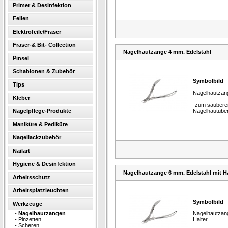
Primer & Desinfektion
Feilen
Elektrofeile/Fräser
Fräser-& Bit- Collection
Nagelhautzange 4 mm. Edelstahl
Pinsel
Schablonen & Zubehör
Symbolbild
Tips
Nagelhautzang
Kleber
-zum saubere
Nagelpflege-Produkte
Nagelhautübe
Maniküre & Pediküre
Nagellackzubehör
Nailart
Hygiene & Desinfektion
Nagelhautzange 6 mm. Edelstahl mit Ha
Arbeitsschutz
Arbeitsplatzleuchten
Symbolbild
Werkzeuge
-
Nagelhautzangen
Nagelhautzang
-
Pinzetten
Halter
-
Scheren