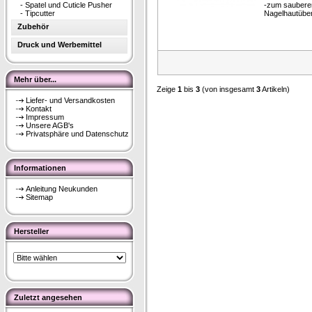
-
Spatel und Cuticle Pusher
-zum saubere
-
Tipcutter
Nagelhautübe
Zubehör
Druck und Werbemittel
Mehr über...
Zeige
1
bis
3
(von insgesamt
3
Artikeln)
Liefer- und Versandkosten
Kontakt
Impressum
Unsere AGB's
Privatsphäre und Datenschutz
Informationen
Anleitung Neukunden
Sitemap
Hersteller
Zuletzt angesehen