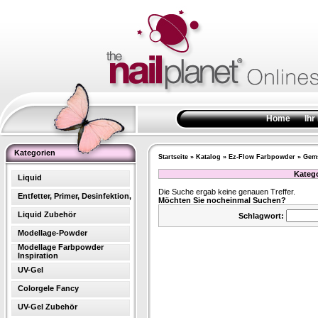
Home
Ihr
Kategorien
Startseite
»
Katalog
»
Ez-Flow Farbpowder
»
Gems
Kateg
Liquid
Die Suche ergab keine genauen Treffer.
Entfetter, Primer, Desinfektion,
Möchten Sie nocheinmal Suchen?
Liquid Zubehör
Schlagwort:
Modellage-Powder
Modellage Farbpowder
Inspiration
UV-Gel
Colorgele Fancy
UV-Gel Zubehör