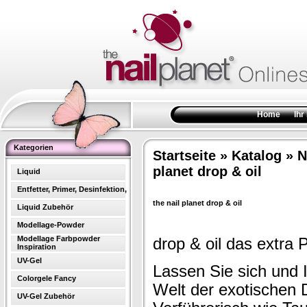
Home
Ihr
Kategorien
Startseite
»
Katalog
»
N
planet drop & oil
Liquid
Entfetter, Primer, Desinfektion,
the nail planet drop & oil
Liquid Zubehör
Modellage-Powder
Modellage Farbpowder
drop & oil das extra 
Inspiration
UV-Gel
Lassen Sie sich und 
Colorgele Fancy
Welt der exotischen 
UV-Gel Zubehör