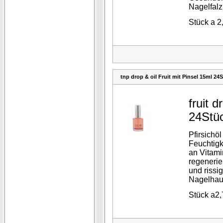
Nagelfalz
Stück a 2
tnp drop & oil Fruit mit Pinsel 15ml 24
fruit d
24Stü
Pfirsichöl
Feuchtigke
an Vitami
regenerie
und rissi
Nagelhau
Stück a2