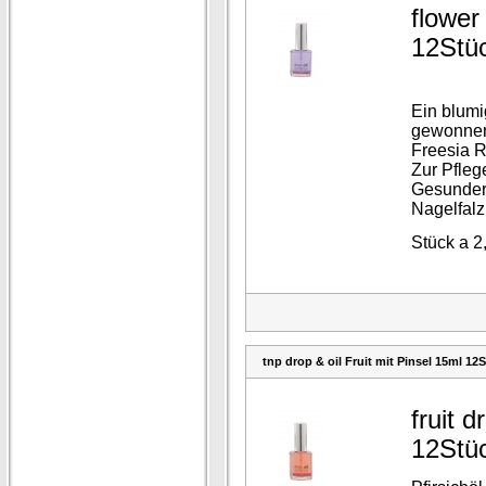
flower
12Stü
Ein blumi
gewonne
Freesia R
Zur Pfleg
Gesunder
Nagelfalz
Stück a 2
tnp drop & oil Fruit mit Pinsel 15ml 12
fruit d
12Stü