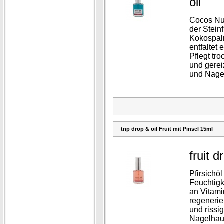
oil
Cocos Nuc
der Steinf
Kokospal
entfaltet 
Pflegt tro
und gerei
und Nage
tnp drop & oil Fruit mit Pinsel 15ml
fruit d
Pfirsichöl
Feuchtigke
an Vitami
regenerie
und rissi
Nagelhau