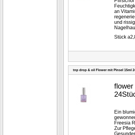
Pfirsichöl
Feuchtigke
an Vitami
regenerie
und rissi
Nagelhau
Stück a2
tnp drop & oil Flower mit Pinsel 15ml 
flower
24Stü
Ein blumi
gewonne
Freesia R
Zur Pfleg
Gesunder