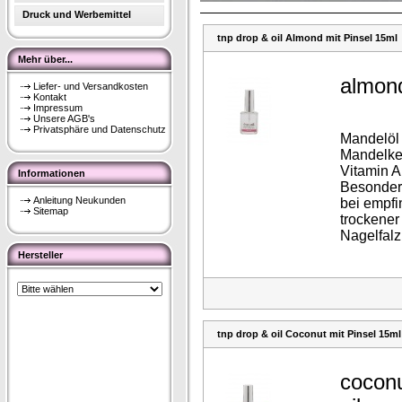
Druck und Werbemittel
tnp drop & oil Almond mit Pinsel 15ml
Mehr über...
almond
Liefer- und Versandkosten
Kontakt
Impressum
Unsere AGB's
Privatsphäre und Datenschutz
Mandelöl
Mandelker
Vitamin A
Informationen
Besonder
Anleitung Neukunden
bei empfi
Sitemap
trockener
Nagelfalz
Hersteller
tnp drop & oil Coconut mit Pinsel 15ml
coconu