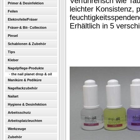
Verführerisch wie Ta
Primer & Desinfektion
leichter Konsistenz, 
Feilen
feuchtigkeitsspenden
Elektrofeile/Fräser
Erhältlich in 5 versc
Fräser-& Bit- Collection
Pinsel
Schablonen & Zubehör
Tips
Kleber
Nagelpflege-Produkte
-
the nail planet drop & oil
Maniküre & Pediküre
Nagellackzubehör
Nailart
Hygiene & Desinfektion
Arbeitsschutz
Arbeitsplatzleuchten
Werkzeuge
Zubehör