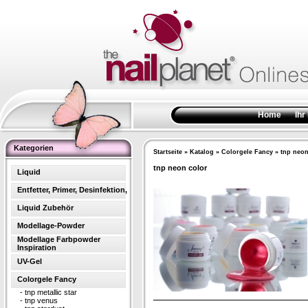
Home
Ihr
Kategorien
Startseite
»
Katalog
»
Colorgele Fancy
»
tnp neon
tnp neon color
Liquid
Entfetter, Primer, Desinfektion,
Liquid Zubehör
Modellage-Powder
Modellage Farbpowder
Inspiration
UV-Gel
Colorgele Fancy
-
tnp metallic star
-
tnp venus