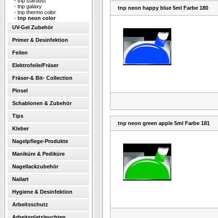
-
tnp stardust
-
tnp galaxy
tnp neon happy blue 5ml Farbe 180
-
tnp thermo color
-
tnp neon color
UV-Gel Zubehör
Primer & Desinfektion
Feilen
Elektrofeile/Fräser
Fräser-& Bit- Collection
Pinsel
Schablonen & Zubehör
Tips
tnp neon green apple 5ml Farbe 181
Kleber
Nagelpflege-Produkte
Maniküre & Pediküre
Nagellackzubehör
Nailart
Hygiene & Desinfektion
Arbeitsschutz
Arbeitsplatzleuchten