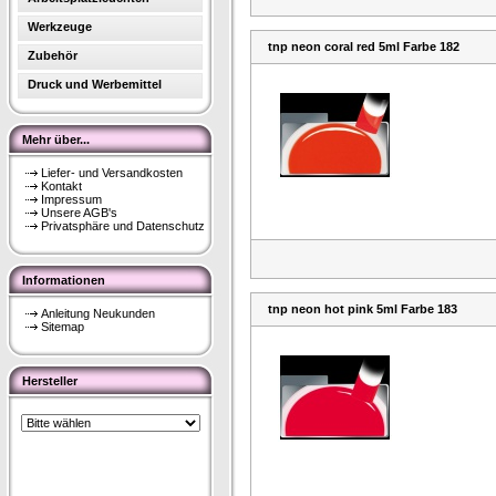
Werkzeuge
tnp neon coral red 5ml Farbe 182
Zubehör
Druck und Werbemittel
Mehr über...
Liefer- und Versandkosten
Kontakt
Impressum
Unsere AGB's
Privatsphäre und Datenschutz
Informationen
tnp neon hot pink 5ml Farbe 183
Anleitung Neukunden
Sitemap
Hersteller