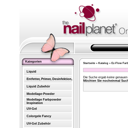
Kategorien
Startseite
»
Katalog
»
Ez-Flow Far
Liquid
Die Suche ergab keine genauen T
Entfetter, Primer, Desinfektion,
Möchten Sie nocheinmal Suc
Liquid Zubehör
Modellage-Powder
Modellage Farbpowder
Inspiration
UV-Gel
Colorgele Fancy
UV-Gel Zubehör