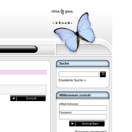
Suche
Erweiterte Suche »
Willkommen zurück!
eMail-Adresse:
Passwort:
Passwort vergessen?