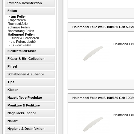
Primer & Desinfektion
Feilen
-
tnp Feilen
Trapezfeilen
Rechteckfeilen
Halbmond Feile weiß 100/180 Grit 50St
schmale Feilen
Boomerang Feilen
Halbmond Feilen
-
Buffer & Polierfeilen
-
tnp Feilenzubehör
Halbmond Feil
-
EzFlow Feilen
Elektrofeile/Fräser
Fräser-& Bit- Collection
Pinsel
Schablonen & Zubehör
Tips
Kleber
Nagelpflege-Produkte
Halbmond Feile weiß 100/180 Grit 100S
Maniküre & Pediküre
Nagellackzubehör
Halbmond Feil
Nailart
Hygiene & Desinfektion