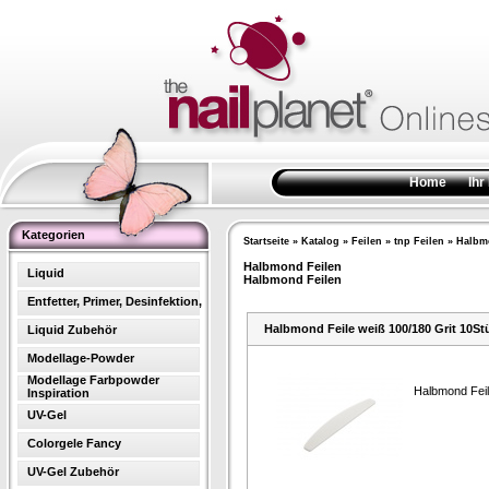
Home
Ihr
Kategorien
Startseite
»
Katalog
»
Feilen
»
tnp Feilen
»
Halbm
Halbmond Feilen
Liquid
Halbmond Feilen
Entfetter, Primer, Desinfektion,
Halbmond Feile weiß 100/180 Grit 10St
Liquid Zubehör
Modellage-Powder
Modellage Farbpowder
Halbmond Feil
Inspiration
UV-Gel
Colorgele Fancy
UV-Gel Zubehör