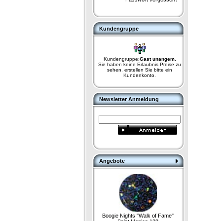
Kundengruppe
Kundengruppe:
Gast unangem.
Sie haben keine Erlaubnis Preise zu
sehen, erstellen Sie bitte ein
Kundenkonto.
Newsletter Anmeldung
Angebote
Boogie Nights "Walk of Fame"