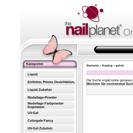
Kategorien
Startseite
»
Katalog
»
gelish
Liquid
Die Suche ergab keine genauen T
Entfetter, Primer, Desinfektion,
Möchten Sie nocheinmal Suc
Liquid Zubehör
Modellage-Powder
Modellage Farbpowder
Inspiration
UV-Gel
Colorgele Fancy
UV-Gel Zubehör