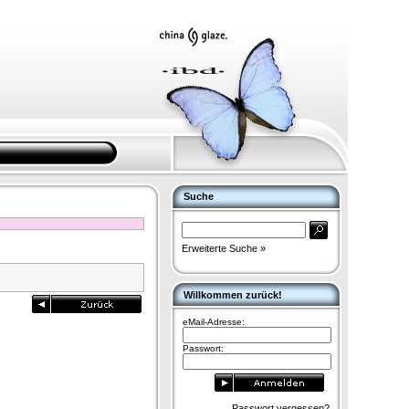
Suche
Erweiterte Suche »
Willkommen zurück!
eMail-Adresse:
Passwort:
Passwort vergessen?