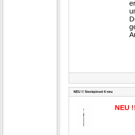
e
u
D
g
A
NEU !! Steckpinsel 6 neu
NEU !