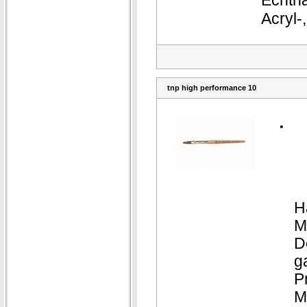
Echtha
Acryl-
tnp high performance 10
·
H
M
D
g
P
M