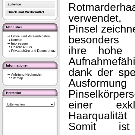
Rotmarderha
Zubehör
Druck und Werbemittel
verwendet,
Pinsel zeichn
Mehr über...
besonders 
Liefer- und Versandkosten
Kontakt
Impressum
ihre hohe L
Unsere AGB's
Privatsphäre und Datenschutz
Aufnahmefähi
Informationen
dank der spe
Anleitung Neukunden
Sitemap
Ausformun
Pinselkörper
Hersteller
einer exkl
Haarqualitä
Somit is