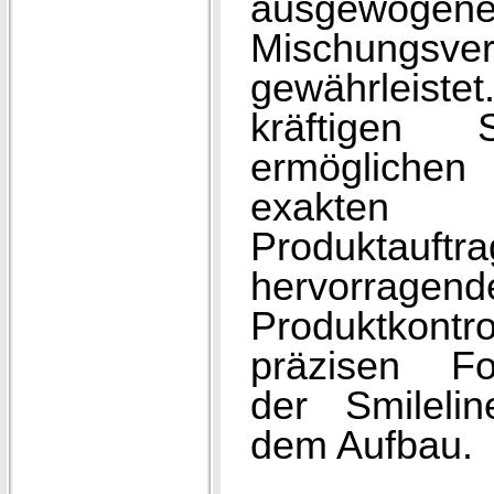
ausgewogen
Mischungsver
gewährleiste
kräftigen S
ermöglichen
exakten
Produktauftra
hervorragend
Produktkontro
präzisen F
der Smileli
dem Aufbau.