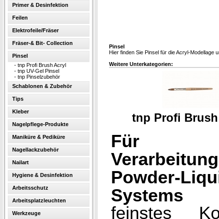
Primer & Desinfektion
Feilen
Elektrofeile/Fräser
Fräser-& Bit- Collection
Pinsel
Hier finden Sie Pinsel für die Acryl-Modellage
Pinsel
Weitere Unterkategorien:
-
tnp Profi Brush Acryl
-
tnp UV-Gel Pinsel
-
tnp Pinselzubehör
Schablonen & Zubehör
Tips
Kleber
tnp Profi Brush
Nagelpflege-Produkte
Für 
Maniküre & Pediküre
Nagellackzubehör
Verarbeitu
Nailart
Powder-Liqu
Hygiene & Desinfektion
Arbeitsschutz
Systems
wu
Arbeitsplatzleuchten
feinstes Kol
Werkzeuge