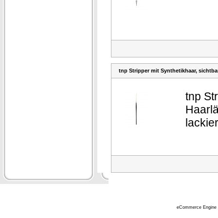
tnp Stripper mit Synthetikhaar, sicht
tnp St
Haarlä
lackier
eCommerce Engine