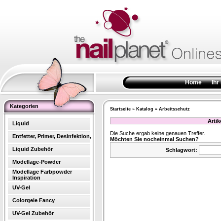
Home
Ihr
Kategorien
Startseite
»
Katalog
»
Arbeitsschutz
Arti
Liquid
Die Suche ergab keine genauen Treffer.
Entfetter, Primer, Desinfektion,
Möchten Sie nocheinmal Suchen?
Liquid Zubehör
Schlagwort:
Modellage-Powder
Modellage Farbpowder
Inspiration
UV-Gel
Colorgele Fancy
UV-Gel Zubehör