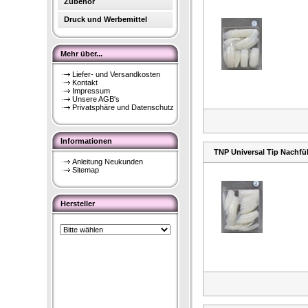
Zubehör
Druck und Werbemittel
Mehr über...
Liefer- und Versandkosten
Kontakt
Impressum
Unsere AGB's
Privatsphäre und Datenschutz
Informationen
TNP Universal Tip Nachfül
Anleitung Neukunden
Sitemap
Hersteller