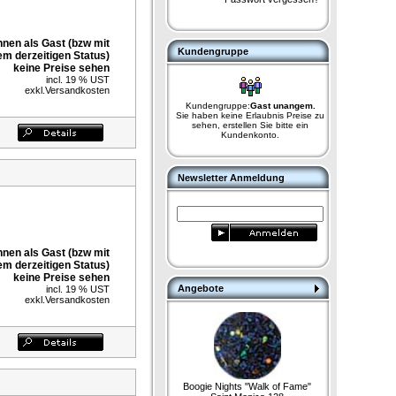
nnen als Gast (bzw mit
Kundengruppe
em derzeitigen Status)
keine Preise sehen
incl. 19 % UST
exkl.
Versandkosten
Kundengruppe:
Gast unangem.
Sie haben keine Erlaubnis Preise zu
sehen, erstellen Sie bitte ein
Kundenkonto.
Newsletter Anmeldung
nnen als Gast (bzw mit
em derzeitigen Status)
keine Preise sehen
Angebote
incl. 19 % UST
exkl.
Versandkosten
Boogie Nights "Walk of Fame"