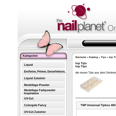
Kategorien
Startseite
»
Katalog
»
Tips
»
tnp T
tnp Tips
Liquid
tnp Tips
Entfetter, Primer, Desinfektion,
die neuen Tips aus dem Sortime
Liquid Zubehör
Modellage-Powder
Modellage Farbpowder
Inspiration
UV-Gel
Colorgele Fancy
TNP Universal Tipbox 400
UV-Gel Zubehör