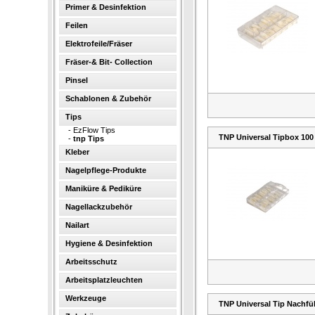
Primer & Desinfektion
Feilen
Elektrofeile/Fräser
Fräser-& Bit- Collection
Pinsel
Schablonen & Zubehör
Tips
-
EzFlow Tips
TNP Universal Tipbox 100
-
tnp Tips
Kleber
Nagelpflege-Produkte
Maniküre & Pediküre
Nagellackzubehör
Nailart
Hygiene & Desinfektion
Arbeitsschutz
Arbeitsplatzleuchten
Werkzeuge
TNP Universal Tip Nachfül