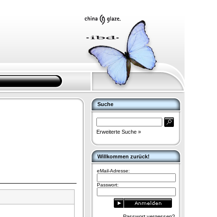
Suche
Erweiterte Suche »
Willkommen zurück!
eMail-Adresse:
Passwort:
Passwort vergessen?