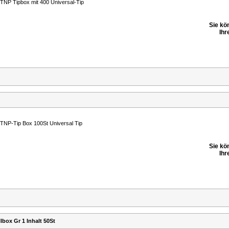
TNP Tipbox mit 400 Universal-Tip
Sie kö
Ihr
TNP-Tip Box 100St Universal Tip
Sie kö
Ihr
lbox Gr 1 Inhalt 50St