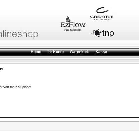
Home
Ihr Konto
Warenkorb
Kasse
ips
nt von the
nail
planet