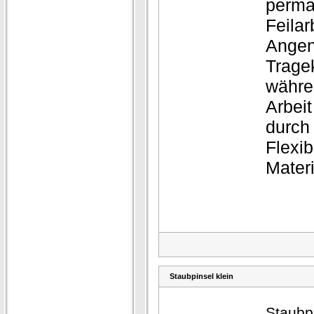
perma
Feilar
Ange
Trage
währe
Arbeit
durch
Flexib
Materi
Staubpinsel klein
Staubpi