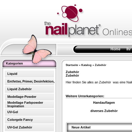
Home
Ihr
Kategorien
Startseite
»
Katalog
»
Zubehör
Zubehör
Liquid
Zubehör
Entfetter, Primer, Desinfektion,
Hier finden Sie alles an Zubehör was eine Nail
Liquid Zubehör
Weitere Unterkategorien:
Modellage-Powder
Modellage Farbpowder
Handauflagen
Inspiration
diverses Zubehör
UV-Gel
Colorgele Fancy
UV-Gel Zubehör
Neue Artikel