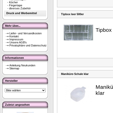
-
Köcher
-
Fingertape
-
diverses Zubehör
Druck und Werbemittel
Tipbox leer 500er
Mehr über...
Tipbox 
Liefer- und Versandkosten
Kontakt
Impressum
Unsere AGB's
Privatsphäre und Datenschutz
Informationen
Anleitung Neukunden
Sitemap
Maniküre-Schale klar
Hersteller
Manikü
klar
Zuletzt angesehen