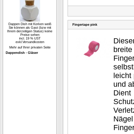
Dappen Dish mit Korken weiß
Fingertape pink
Sie können als Gast (bzw mit
Ihrem derzeitigen Status) keine
Preise sehen
incl. 19 % UST
Dieser
exkl.
Versandkosten
breite
Mehr auf Ihrer privaten Seite
Dappendish - Gläser
Finger
selbs
leicht
und a
Dient
Schut
Verle
Nägel
Finge