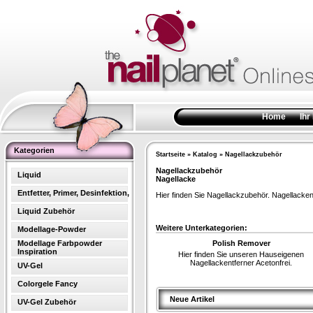
Home
Ihr
Kategorien
Startseite
»
Katalog
»
Nagellackzubehör
Nagellackzubehör
Liquid
Nagellacke
Entfetter, Primer, Desinfektion,
Hier finden Sie Nagellackzubehör. Nagellacken
Liquid Zubehör
Weitere Unterkategorien:
Modellage-Powder
Modellage Farbpowder
Polish Remover
Inspiration
Hier finden Sie unseren Hauseigenen
Nagellackentferner Acetonfrei.
UV-Gel
Colorgele Fancy
Neue Artikel
UV-Gel Zubehör