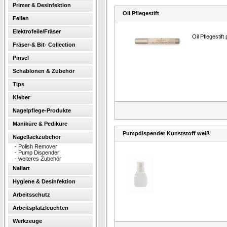
Primer & Desinfektion
Oil Pflegestift
Feilen
Elektrofeile/Fräser
Oil Pflegestif
Fräser-& Bit- Collection
Pinsel
Schablonen & Zubehör
Tips
Kleber
Nagelpflege-Produkte
Maniküre & Pediküre
Pumpdispender Kunststoff weiß
Nagellackzubehör
-
Polish Remover
-
Pump Dispender
-
weiteres Zubehör
Nailart
Hygiene & Desinfektion
Arbeitsschutz
Arbeitsplatzleuchten
Werkzeuge