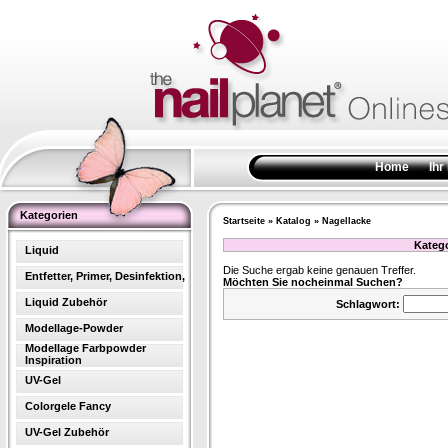
Home
Ihr
Kategorien
Startseite
»
Katalog
»
Nagellacke
Kateg
Liquid
Die Suche ergab keine genauen Treffer.
Entfetter, Primer, Desinfektion,
Möchten Sie nocheinmal Suchen?
Liquid Zubehör
Schlagwort:
Modellage-Powder
Modellage Farbpowder
Inspiration
UV-Gel
Colorgele Fancy
UV-Gel Zubehör