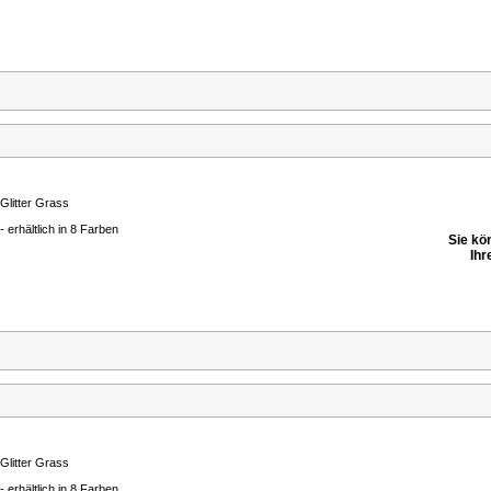
Glitter Grass
- erhältlich in 8 Farben
Sie kö
Ihr
Glitter Grass
- erhältlich in 8 Farben