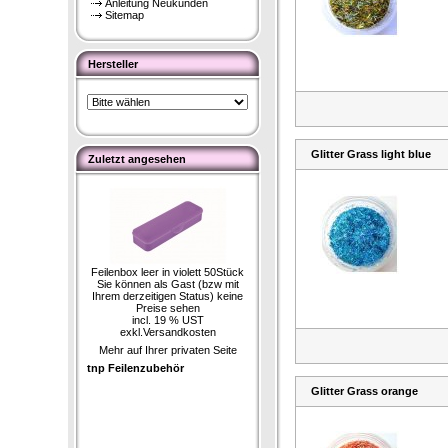
Anleitung Neukunden
Sitemap
Hersteller
Glitter Grass light blue
Zuletzt angesehen
Feilenbox leer in violett 50Stück
Sie können als Gast (bzw mit
Ihrem derzeitigen Status) keine
Preise sehen
incl. 19 % UST
exkl.
Versandkosten
Mehr auf Ihrer privaten Seite
tnp Feilenzubehör
Glitter Grass orange