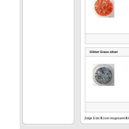
Glitter Grass silver
Zeige
1
bis
8
(von insgesamt
8
A