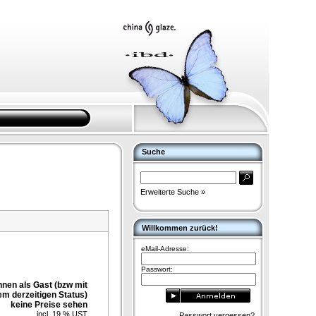
Suche
Erweiterte Suche »
Willkommen zurück!
eMail-Adresse:
Passwort:
nnen als Gast (bzw mit
em derzeitigen Status)
keine Preise sehen
incl. 19 % UST
Passwort vergessen?