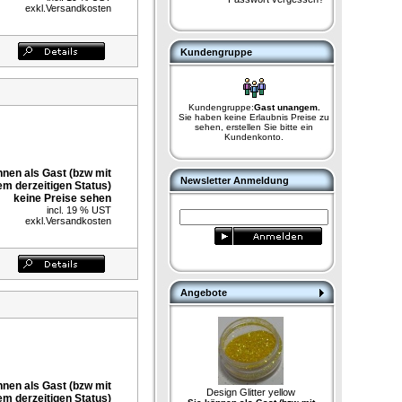
exkl.
Versandkosten
Kundengruppe
Kundengruppe:
Gast unangem.
Sie haben keine Erlaubnis Preise zu
sehen, erstellen Sie bitte ein
Kundenkonto.
nnen als Gast (bzw mit
Newsletter Anmeldung
em derzeitigen Status)
keine Preise sehen
incl. 19 % UST
exkl.
Versandkosten
Angebote
nnen als Gast (bzw mit
Design Glitter yellow
em derzeitigen Status)