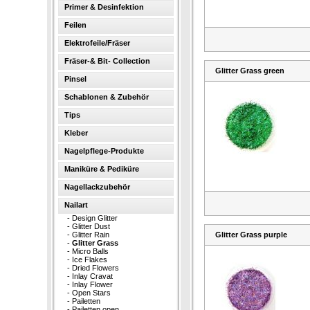
Primer & Desinfektion
Feilen
Elektrofeile/Fräser
Fräser-& Bit- Collection
Glitter Grass green
Pinsel
Schablonen & Zubehör
Tips
Kleber
Nagelpflege-Produkte
Maniküre & Pediküre
Nagellackzubehör
Nailart
-
Design Glitter
-
Glitter Dust
-
Glitter Rain
Glitter Grass purple
-
Glitter Grass
-
Micro Balls
-
Ice Flakes
-
Dried Flowers
-
Inlay Cravat
-
Inlay Flower
-
Open Stars
-
Pailetten
-
Pailetten open