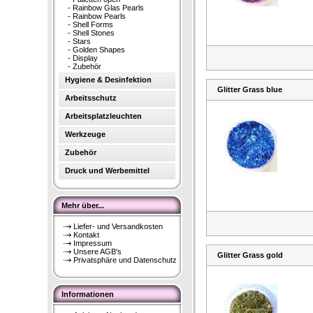
-
Rainbow Glas Pearls
-
Rainbow Pearls
-
Shell Forms
-
Shell Stones
-
Stars
-
Golden Shapes
-
Display
-
Zubehör
Hygiene & Desinfektion
Glitter Grass blue
Arbeitsschutz
Arbeitsplatzleuchten
Werkzeuge
Zubehör
Druck und Werbemittel
Mehr über...
Liefer- und Versandkosten
Kontakt
Impressum
Unsere AGB's
Glitter Grass gold
Privatsphäre und Datenschutz
Informationen