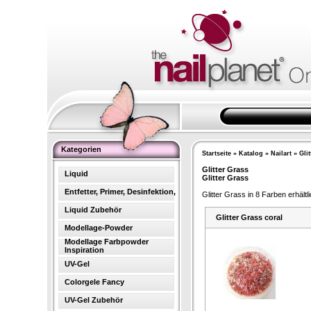
Kategorien
Startseite
»
Katalog
»
Nailart
»
Gli
Glitter Grass
Liquid
Glitter Grass
Entfetter, Primer, Desinfektion,
Glitter Grass in 8 Farben erhältli
Liquid Zubehör
Glitter Grass coral
Modellage-Powder
Modellage Farbpowder
Inspiration
UV-Gel
Colorgele Fancy
UV-Gel Zubehör