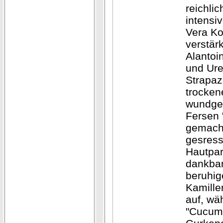
reichlic
intensi
Vera K
verstärk
Alantoi
und Ure
Strapaz
trocken
wundge
Fersen " 
gemacht
gesress
Hautpar
dankbar
beruhi
Kamille
auf, wä
"Cucum