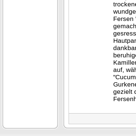
trocken
wundge
Fersen " 
gemacht
gesress
Hautpar
dankbar
beruhi
Kamille
auf, wä
"Cucum
Gurkene
gezielt 
Fersenh