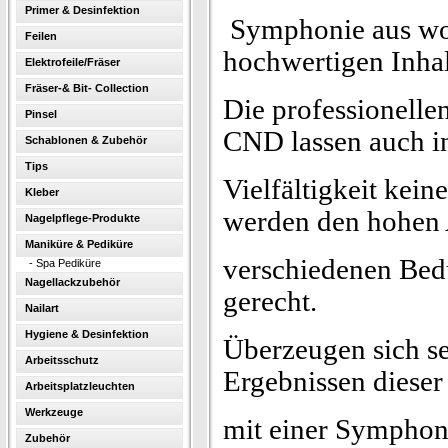
Primer & Desinfektion
Symphonie aus wo
Feilen
hochwertigen Inhal
Elektrofeile/Fräser
Fräser-& Bit- Collection
Die professionell
Pinsel
CND lassen auch in
Schablonen & Zubehör
Tips
Vielfältigkeit kei
Kleber
werden den hohen
Nagelpflege-Produkte
Maniküre & Pediküre
verschiedenen Bed
-
Spa Pediküre
Nagellackzubehör
gerecht.
Nailart
Hygiene & Desinfektion
Überzeugen sich se
Arbeitsschutz
Ergebnissen dieser
Arbeitsplatzleuchten
Werkzeuge
mit einer Symphon
Zubehör