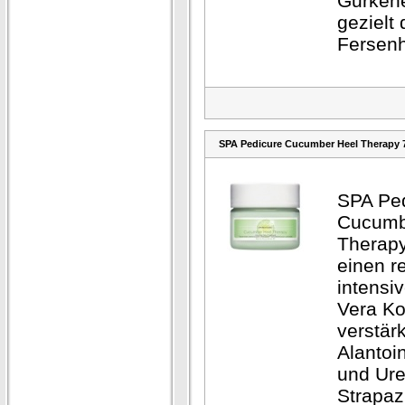
Gurkene
gezielt 
Fersenh
SPA Pedicure Cucumber Heel Therapy 
SPA Pe
Cucumb
Therapy
einen r
intensi
Vera K
verstärk
Alantoi
und Ure
Strapaz