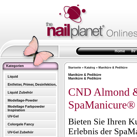
Home
Ihr
Kategorien
Startseite
»
Katalog
»
Maniküre & Pediküre
Maniküre & Pediküre
Liquid
Maniküre & Pediküre
Entfetter, Primer, Desinfektion,
CND Almond &
Liquid Zubehör
Modellage-Powder
SpaManicure®
Modellage Farbpowder
Inspiration
UV-Gel
Bieten Sie Ihren K
Colorgele Fancy
Erlebnis der SpaM
UV-Gel Zubehör