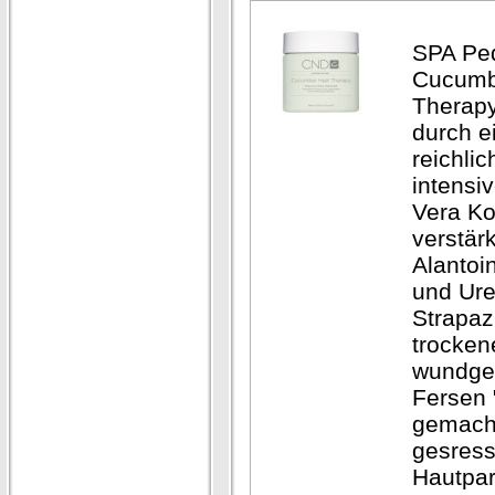
SPA Pe
Cucumb
Therapy
durch e
reichlic
intensi
Vera K
verstärk
Alantoi
und Ure
Strapaz
trocken
wundge
Fersen " 
gemacht
gesress
Hautpar