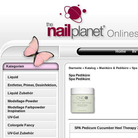
Home
Ihr
Kategorien
Startseite
»
Katalog
»
Maniküre & Pediküre
»
Spa 
Spa Pediküre
Liquid
Spa Pediküre
Entfetter, Primer, Desinfektion,
Liquid Zubehör
Modellage-Powder
Modellage Farbpowder
Inspiration
UV-Gel
Colorgele Fancy
SPA Pedicure Cucumber Heel Therapy 
UV-Gel Zubehör