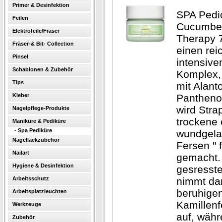
Primer & Desinfektion
SPA Pedi
Feilen
Cucumber
Elektrofeile/Fräser
Therapy 
Fräser-& Bit- Collection
einen rei
Pinsel
intensive
Schablonen & Zubehör
Komplex, 
Tips
mit Alanto
Kleber
Pantheno
wird Stra
Nagelpflege-Produkte
trockene 
Maniküre & Pediküre
-
Spa Pediküre
wundgela
Nagellackzubehör
Fersen " fi
Nailart
gemacht.
Hygiene & Desinfektion
gesresste
Arbeitsschutz
nimmt da
beruhige
Arbeitsplatzleuchten
Kamillenf
Werkzeuge
auf, währ
Zubehör