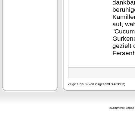
dankbar
beruhi
Kamille
auf, wä
"Cucum
Gurkene
gezielt 
Fersenh
Zeige
1
bis
3
(von insgesamt
3
Artikeln)
eCommerce Engine