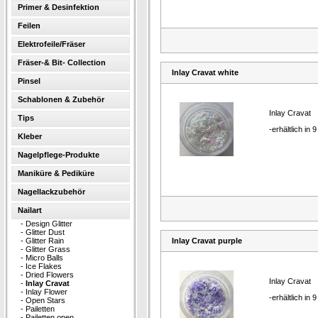
Primer & Desinfektion
Feilen
Elektrofeile/Fräser
Fräser-& Bit- Collection
Inlay Cravat white
Pinsel
Schablonen & Zubehör
Inlay Cravat
Tips
-erhältlich in 
Kleber
Nagelpflege-Produkte
Maniküre & Pediküre
Nagellackzubehör
Nailart
-
Design Glitter
-
Glitter Dust
-
Glitter Rain
Inlay Cravat purple
-
Glitter Grass
-
Micro Balls
-
Ice Flakes
-
Dried Flowers
Inlay Cravat
-
Inlay Cravat
-
Inlay Flower
-erhältlich in 
-
Open Stars
-
Pailetten
-
Pailetten open