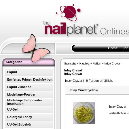
Home
Ihr
Kategorien
Startseite
»
Katalog
»
Nailart
»
Inlay Cravat
Inlay Cravat
Liquid
Inlay Cravat
Entfetter, Primer, Desinfektion,
Inlay Cravat in 9 Farben erhältlich.
Liquid Zubehör
Inlay Cravat yellow
Modellage-Powder
Modellage Farbpowder
Inspiration
Inlay Cravat
UV-Gel
-erhältlich in 
Colorgele Fancy
UV-Gel Zubehör