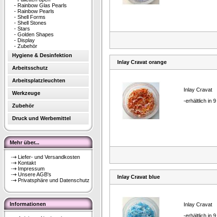
-
Rainbow Glas Pearls
-
Rainbow Pearls
-
Shell Forms
-
Shell Stones
-
Stars
-
Golden Shapes
-
Display
-
Zubehör
Hygiene & Desinfektion
Inlay Cravat orange
Arbeitsschutz
Arbeitsplatzleuchten
Inlay Cravat
Werkzeuge
-erhältlich in 
Zubehör
Druck und Werbemittel
Mehr über...
Liefer- und Versandkosten
Kontakt
Impressum
Unsere AGB's
Inlay Cravat blue
Privatsphäre und Datenschutz
Informationen
Inlay Cravat
-erhältlich in 