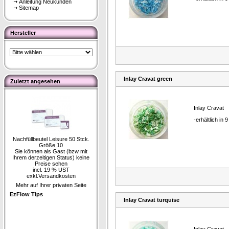
Anleitung Neukunden
Sitemap
Hersteller
Inlay Cravat green
Zuletzt angesehen
Inlay Cravat
-erhältlich in 
Nachfüllbeutel Leisure 50 Stck.
Größe 10
Sie können als Gast (bzw mit
Ihrem derzeitigen Status) keine
Preise sehen
incl. 19 % UST
exkl.
Versandkosten
Mehr auf Ihrer privaten Seite
EzFlow Tips
Inlay Cravat turquise