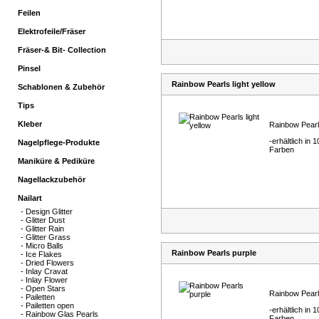
Feilen
Elektrofeile/Fräser
Fräser-& Bit- Collection
Pinsel
Rainbow Pearls light yellow
Schablonen & Zubehör
Tips
Kleber
Rainbow Pear
-erhältlich in 1
Nagelpflege-Produkte
Farben
Maniküre & Pediküre
Nagellackzubehör
Nailart
-
Design Glitter
-
Glitter Dust
-
Glitter Rain
-
Glitter Grass
-
Micro Balls
Rainbow Pearls purple
-
Ice Flakes
-
Dried Flowers
-
Inlay Cravat
-
Inlay Flower
-
Open Stars
Rainbow Pear
-
Pailetten
-
Pailetten open
-erhältlich in 1
-
Rainbow Glas Pearls
Farben