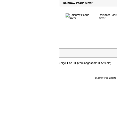
Rainbow Pearls silver
Rainbow Pear
silver
Zeige
1
bis
11
(von insgesamt
11
Artikeln)
eCommerce Engine