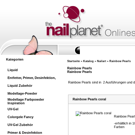
Home
Ihr
Kategorien
Startseite
»
Katalog
»
Nailart
»
Rainbow Pearls
Rainbow Pearls
Liquid
Rainbow Pearls
Entfetter, Primer, Desinfektion,
Rainbow Pearls sind in 2 Ausführungen und di
Liquid Zubehör
Modellage-Powder
Rainbow Pearls coral
Modellage Farbpowder
Inspiration
UV-Gel
Rainbow Pear
Colorgele Fancy
-erhältlich in 1
UV-Gel Zubehör
Farben
Primer & Desinfektion