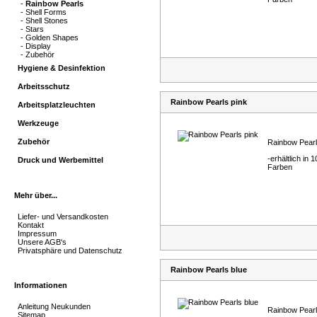
-
Rainbow Pearls
-
Shell Forms
-
Shell Stones
-
Stars
-
Golden Shapes
-
Display
-
Zubehör
Hygiene & Desinfektion
Arbeitsschutz
Rainbow Pearls pink
Arbeitsplatzleuchten
Werkzeuge
Zubehör
Rainbow Pear
-erhältlich in 1
Druck und Werbemittel
Farben
Mehr über...
Liefer- und Versandkosten
Kontakt
Impressum
Unsere AGB's
Privatsphäre und Datenschutz
Rainbow Pearls blue
Informationen
Anleitung Neukunden
Rainbow Pear
Sitemap