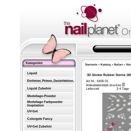
Kategorien
Startseite
»
Katalog
»
Nailart
»
Sti
Liquid
3D Sticker Rubber Sterne 1Bl
Entfetter, Primer, Desinfektion,
Art.Nr.: 6406-01
Artikeldatenblatt drucken
Liquid Zubehör
Lieferzeit:
3-4 Tage
Modellage-Powder
Modellage Farbpowder
Inspiration
UV-Gel
Colorgele Fancy
UV-Gel Zubehör