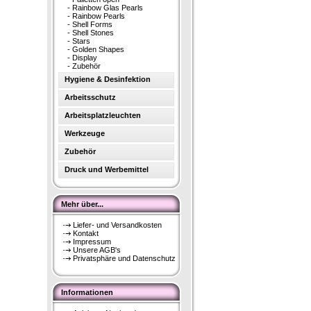
-
Rainbow Glas Pearls
-
Rainbow Pearls
-
Shell Forms
-
Shell Stones
-
Stars
-
Golden Shapes
-
Display
-
Zubehör
Hygiene & Desinfektion
Arbeitsschutz
Arbeitsplatzleuchten
Werkzeuge
Zubehör
Druck und Werbemittel
Mehr über...
Liefer- und Versandkosten
Kontakt
Impressum
Unsere AGB's
Privatsphäre und Datenschutz
Informationen