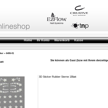
Home
Ihr Konto
Warenkorb
Kasse
cker
»
6406-01
Sie können als Gast (bzw mit Ihrem derzeitig
att
3D Sticker Rubber Sterne 1Blatt