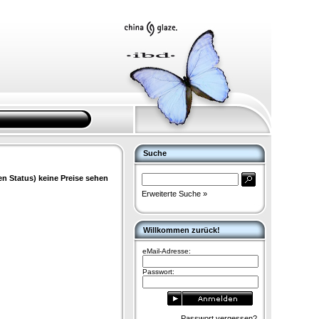
Suche
en Status) keine Preise sehen
Erweiterte Suche »
Willkommen zurück!
eMail-Adresse:
Passwort:
Passwort vergessen?