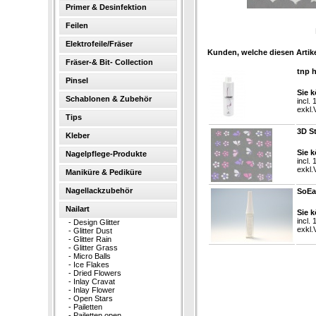
Primer & Desinfektion
Feilen
Elektrofeile/Fräser
Kunden, welche diesen Artike
Fräser-& Bit- Collection
tnp 
Pinsel
Sie k
Schablonen & Zubehör
incl.
exkl.
Tips
3D S
Kleber
Sie k
Nagelpflege-Produkte
incl.
exkl.
Maniküre & Pediküre
Nagellackzubehör
SoEas
Nailart
Sie k
incl.
-
Design Glitter
exkl.
-
Glitter Dust
-
Glitter Rain
-
Glitter Grass
-
Micro Balls
-
Ice Flakes
-
Dried Flowers
-
Inlay Cravat
-
Inlay Flower
-
Open Stars
-
Pailetten
-
Pailetten open