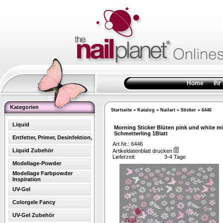
Home
Ihr
Kategorien
Startseite
»
Katalog
»
Nailart
»
Sticker
»
6446
Liquid
Morning Sticker Blüten pink und white mi
Schmetterling 1Blatt
Entfetter, Primer, Desinfektion,
Art.Nr.: 6446
Liquid Zubehör
Artikeldatenblatt drucken
Lieferzeit:
3-4 Tage
Modellage-Powder
Modellage Farbpowder
Inspiration
UV-Gel
Colorgele Fancy
UV-Gel Zubehör