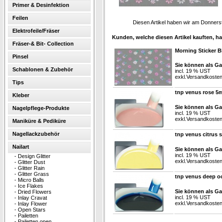
Primer & Desinfektion
Feilen
Diesen Artikel haben wir am Donner
Elektrofeile/Fräser
Kunden, welche diesen Artikel kauften, ha
Fräser-& Bit- Collection
Morning Sticker B
Pinsel
Sie können als Ga
Schablonen & Zubehör
incl. 19 % UST
exkl.
Versandkoste
Tips
tnp venus rose 5m
Kleber
Sie können als Ga
Nagelpflege-Produkte
incl. 19 % UST
exkl.
Versandkoste
Maniküre & Pediküre
Nagellackzubehör
tnp venus citrus 
Nailart
Sie können als Ga
incl. 19 % UST
-
Design Glitter
exkl.
Versandkoste
-
Glitter Dust
-
Glitter Rain
-
Glitter Grass
tnp venus deep o
-
Micro Balls
-
Ice Flakes
Sie können als Ga
-
Dried Flowers
incl. 19 % UST
-
Inlay Cravat
exkl.
Versandkoste
-
Inlay Flower
-
Open Stars
-
Pailetten
-
Pailetten open