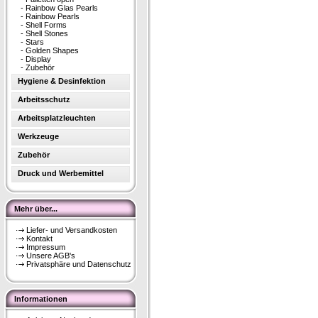
-
Rainbow Glas Pearls
-
Rainbow Pearls
-
Shell Forms
-
Shell Stones
-
Stars
-
Golden Shapes
-
Display
-
Zubehör
Hygiene & Desinfektion
Arbeitsschutz
Arbeitsplatzleuchten
Werkzeuge
Zubehör
Druck und Werbemittel
Mehr über...
Liefer- und Versandkosten
Kontakt
Impressum
Unsere AGB's
Privatsphäre und Datenschutz
Informationen