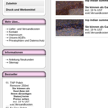
tnp indian summer
Zubehör
Sie können als Ga
Druck und Werbemittel
incl. 19 % UST
exkl.
Versandkoste
tnp indian summe
Mehr über...
Sie können als Ga
Liefer- und Versandkosten
incl. 19 % UST
Kontakt
exkl.
Versandkoste
Impressum
Unsere AGB's
Privatsphäre und Datenschutz
Informationen
Anleitung Neukunden
Sitemap
Bestseller
01.
TNP Polish
Remover 250ml
Sie können als
Gast (bzw mit
Ihrem derzeitigen
Status) keine
Preise sehen
incl. 19 % UST
Versandkosten
exkl.
02.