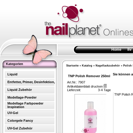
Home
Ihr
Kategorien
Startseite
»
Katalog
»
Nagellackzubehör
»
Polish
Liquid
Sie können a
TNP Polish Remover 250ml
Entfetter, Primer, Desinfektion,
Art.Nr.: 7907
Artikeldatenblatt drucken
Liquid Zubehör
Lieferzeit:
3-4 Tage
TNP Polish 
Modellage-Powder
Modellage Farbpowder
Inspiration
UV-Gel
Colorgele Fancy
UV-Gel Zubehör