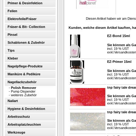
Primer & Desinfektion
Feilen
Diesen Artikel haben wir am Dien
Elektrofeile/Fräser
Fräser-& Bit- Collection
Kunden, welche diesen Artikel kauften, ha
Pinsel
EZ-Bond 15ml
Schablonen & Zubehör
Sie können als Ga
incl. 19 % UST
Tips
exkl.
Versandkoste
Kleber
EZ-Primer 15ml
Nagelpflege-Produkte
Sie können als Ga
Maniküre & Pediküre
incl. 19 % UST
exkl.
Versandkoste
Nagellackzubehör
tnp fairy tale dr
-
Polish Remover
-
Pump Dispender
-
weiteres Zubehör
Sie können als Ga
incl. 19 % UST
Nailart
exkl.
Versandkoste
Hygiene & Desinfektion
tnp fairy tale dre
Arbeitsschutz
Sie können als Ga
incl. 19 % UST
Arbeitsplatzleuchten
exkl.
Versandkoste
Werkzeuge