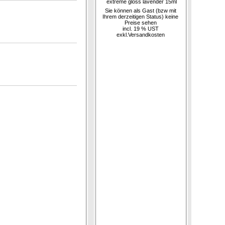
extreme gloss lavender 15ml
Sie können als Gast (bzw mit
Ihrem derzeitigen Status) keine
Preise sehen
incl. 19 % UST
exkl.
Versandkosten