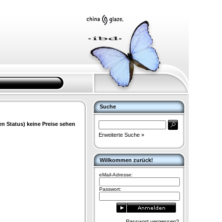
Suche
en Status) keine Preise sehen
Erweiterte Suche »
Willkommen zurück!
eMail-Adresse:
Passwort:
Passwort vergessen?