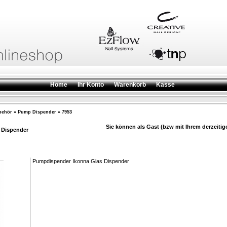
Home
Ihr Konto
Warenkorb
Kasse
behör
»
Pump Dispender
»
7953
Sie können als Gast (bzw mit Ihrem derzeitig
 Dispender
Pumpdispender Ikonna Glas Dispender