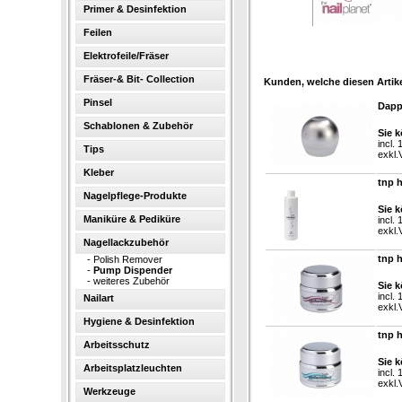
Primer & Desinfektion
Feilen
Elektrofeile/Fräser
Fräser-& Bit- Collection
Kunden, welche diesen Artike
Pinsel
Dapp
Schablonen & Zubehör
Sie k
incl.
Tips
exkl.
Kleber
tnp 
Nagelpflege-Produkte
Sie k
Maniküre & Pediküre
incl.
exkl.
Nagellackzubehör
tnp 
-
Polish Remover
-
Pump Dispender
-
weiteres Zubehör
Sie k
incl.
Nailart
exkl.
Hygiene & Desinfektion
tnp 
Arbeitsschutz
Sie k
Arbeitsplatzleuchten
incl.
exkl.
Werkzeuge