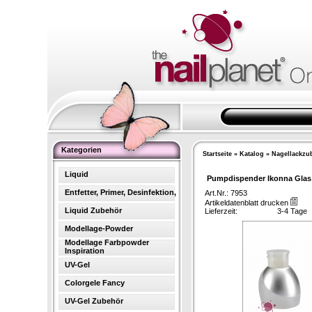
Kategorien
Startseite
»
Katalog
»
Nagellackzu
Liquid
Pumpdispender Ikonna Glas
Entfetter, Primer, Desinfektion,
Art.Nr.: 7953
Artikeldatenblatt drucken
Liquid Zubehör
Lieferzeit:
3-4 Tage
Modellage-Powder
Modellage Farbpowder
Inspiration
UV-Gel
Colorgele Fancy
UV-Gel Zubehör