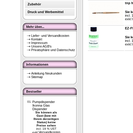
tnp 
Zubehör
Druck und Werbemittel
Sie k
incl.
exkl.
Mehr über...
EZ-F
Liefer- und Versandkosten
Sie k
Kontakt
incl.
Impressum
exkl.
Unsere AGB's
Privatsphäre und Datenschutz
Informationen
Anleitung Neukunden
Sitemap
Bestseller
01.
Pumpdispender
Ikonna Glas
Dispender
Sie können als
Gast (bzw mit
Ihrem derzeitigen
Status) keine
Preise sehen
incl. 19 % UST
Versandkosten
exkl.