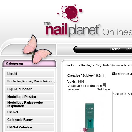
Home
Ihr
Kategorien
Startseite
»
Katalog
»
Pflegelacke/Speziallacke
»
C
Liquid
Sie können a
Creative "Stickey" 9,8ml
Entfetter, Primer, Desinfektion,
Art.Nr.: 8606
Artikeldatenblatt drucken
Liquid Zubehör
Lieferzeit:
3-4 Tage
Creative "St
Modellage-Powder
Modellage Farbpowder
Inspiration
UV-Gel
Colorgele Fancy
UV-Gel Zubehör