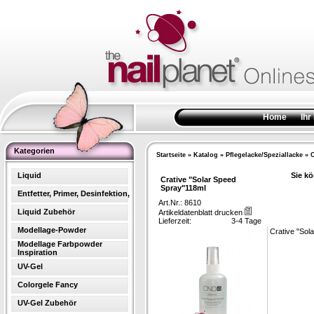
Home
Ihr
Kategorien
Startseite
»
Katalog
»
Pflegelacke/Speziallacke
»
C
Liquid
Sie kö
Crative "Solar Speed
Spray"118ml
Entfetter, Primer, Desinfektion,
Art.Nr.: 8610
Liquid Zubehör
Artikeldatenblatt drucken
Lieferzeit:
3-4 Tage
Modellage-Powder
Crative "Sol
Modellage Farbpowder
Inspiration
UV-Gel
Colorgele Fancy
UV-Gel Zubehör