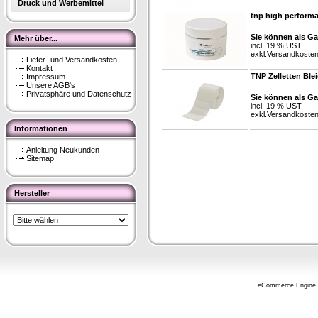
Druck und Werbemittel
tnp high performa
Sie können als Ga
Mehr über...
incl. 19 % UST
exkl.
Versandkoste
Liefer- und Versandkosten
Kontakt
TNP Zelletten Blei
Impressum
Unsere AGB's
Privatsphäre und Datenschutz
Sie können als Ga
incl. 19 % UST
exkl.
Versandkoste
Informationen
Anleitung Neukunden
Sitemap
Hersteller
eCommerce Engine