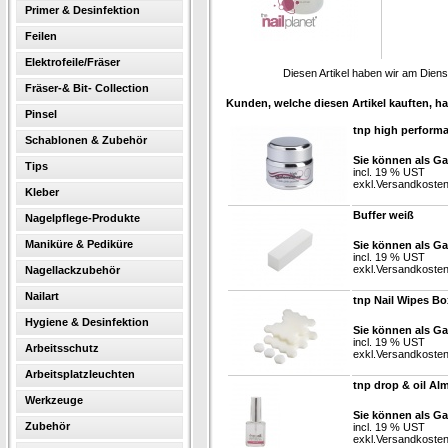
Primer & Desinfektion
Feilen
Elektrofeile/Fräser
Diesen Artikel haben wir am Dien
Fräser-& Bit- Collection
Kunden, welche diesen Artikel kauften, ha
Pinsel
tnp high perform
Schablonen & Zubehör
Sie können als Ga
Tips
incl. 19 % UST
exkl.
Versandkoste
Kleber
Buffer weiß
Nagelpflege-Produkte
Maniküre & Pediküre
Sie können als Ga
incl. 19 % UST
exkl.
Versandkoste
Nagellackzubehör
Nailart
tnp Nail Wipes Bo
Hygiene & Desinfektion
Sie können als Ga
incl. 19 % UST
Arbeitsschutz
exkl.
Versandkoste
Arbeitsplatzleuchten
tnp drop & oil Al
Werkzeuge
Sie können als Ga
Zubehör
incl. 19 % UST
exkl.
Versandkoste