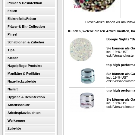
Primer & Desinfektion
Feilen
Elektrofeile/Fräser
Diesen Artikel haben wir am Mitt
Fräser-& Bit- Collection
Kunden, welche diesen Artikel kauften, ha
Pinsel
Boogie Nights "D
Schablonen & Zubehör
Sie können als Ga
Tips
incl. 19 % UST
exkl.
Versandkoste
Kleber
tnp high perform
Nagelpflege-Produkte
Maniküre & Pediküre
Sie können als Ga
incl. 19 % UST
exkl.
Versandkoste
Nagellackzubehör
Nailart
tnp high perform
Hygiene & Desinfektion
Sie können als Ga
incl. 19 % UST
Arbeitsschutz
exkl.
Versandkoste
Arbeitsplatzleuchten
Werkzeuge
Zubehör