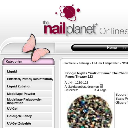
Home
Ihr
Kategorien
Startseite
»
Katalog
»
Ez-Flow Farbpowder
»
"Wal
Liquid
Boogie Nights "Walk of Fame" The Char
Pages Theater 123
Entfetter, Primer, Desinfektion,
Art.Nr.: 1230-123
Liquid Zubehör
Artikeldatenblatt drucken
Lieferzeit:
3-4 Tage
Modellage-Powder
Boogie 
Basis P
Modellage Farbpowder
Glittere
Inspiration
UV-Gel
Colorgele Fancy
UV-Gel Zubehör