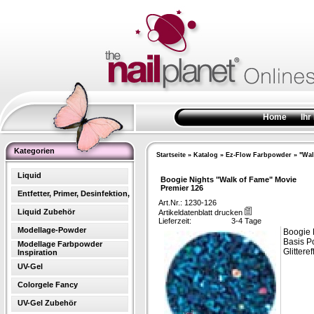
Home
Ihr
Kategorien
Startseite
»
Katalog
»
Ez-Flow Farbpowder
»
"Wal
Liquid
Boogie Nights "Walk of Fame" Movie
Premier 126
Entfetter, Primer, Desinfektion,
Art.Nr.: 1230-126
Liquid Zubehör
Artikeldatenblatt drucken
Lieferzeit:
3-4 Tage
Modellage-Powder
Boogie 
Basis P
Modellage Farbpowder
Glittere
Inspiration
UV-Gel
Colorgele Fancy
UV-Gel Zubehör