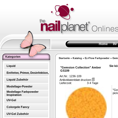
Home
Ihr
Kategorien
Startseite
»
Katalog
»
Ez-Flow Farbpowder
»
Gems
Liquid
Sie kö
"Gemston Collection" Amber
GS109
Entfetter, Primer, Desinfektion,
Art.Nr.: 1236-109
Liquid Zubehör
Artikeldatenblatt drucken
Lieferzeit:
3-4 Tage
Modellage-Powder
"Ge
Modellage Farbpowder
pick
Inspiration
UV-Gel
Colorgele Fancy
UV-Gel Zubehör