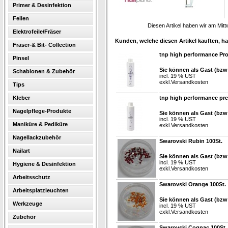
Primer & Desinfektion
Feilen
Diesen Artikel haben wir am Mit
Elektrofeile/Fräser
Kunden, welche diesen Artikel kauften, ha
Fräser-& Bit- Collection
tnp high performance Pr
Pinsel
Sie können als Gast (bzw 
Schablonen & Zubehör
incl. 19 % UST
exkl.
Versandkosten
Tips
Kleber
tnp high performance pre
Nagelpflege-Produkte
Sie können als Gast (bzw 
incl. 19 % UST
Maniküre & Pediküre
exkl.
Versandkosten
Nagellackzubehör
Swarovski Rubin 100St.
Nailart
Sie können als Gast (bzw 
incl. 19 % UST
Hygiene & Desinfektion
exkl.
Versandkosten
Arbeitsschutz
Swarovski Orange 100St.
Arbeitsplatzleuchten
Sie können als Gast (bzw 
Werkzeuge
incl. 19 % UST
exkl.
Versandkosten
Zubehör
Swarovski Cognac 100St.