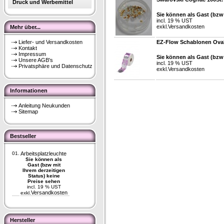
Druck und Werbemittel
Sie können als Gast (bzw 
incl. 19 % UST
exkl.
Versandkosten
Mehr über...
Liefer- und Versandkosten
EZ-Flow Schablonen Oval
Kontakt
Impressum
Sie können als Gast (bzw 
Unsere AGB's
incl. 19 % UST
Privatsphäre und Datenschutz
exkl.
Versandkosten
Informationen
Anleitung Neukunden
Sitemap
Bestseller
01.
Arbeitsplatzleuchte
Sie können als
Gast (bzw mit
Ihrem derzeitigen
Status) keine
Preise sehen
incl. 19 % UST
Versandkosten
exkl.
Hersteller