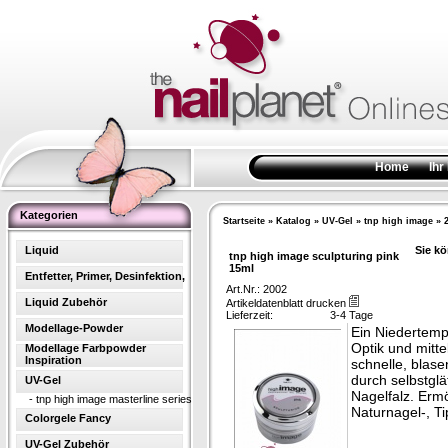
Home
Ihr
Kategorien
Startseite
»
Katalog
»
UV-Gel
»
tnp high image
»
Liquid
Sie kö
tnp high image sculpturing pink
15ml
Entfetter, Primer, Desinfektion,
Art.Nr.: 2002
Liquid Zubehör
Artikeldatenblatt drucken
Lieferzeit:
3-4 Tage
Modellage-Powder
Ein Niedertemp
Optik und mitte
Modellage Farbpowder
Inspiration
schnelle, blase
durch selbstglä
UV-Gel
Nagelfalz. Ermö
-
tnp high image masterline series
Naturnagel-, T
Colorgele Fancy
UV-Gel Zubehör