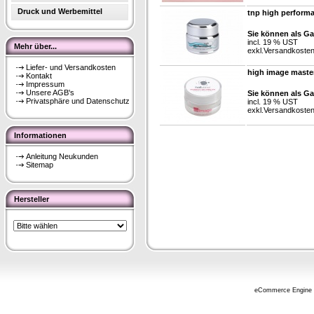
Druck und Werbemittel
tnp high performa
Sie können als Ga
incl. 19 % UST
Mehr über...
exkl.
Versandkoste
Liefer- und Versandkosten
high image master
Kontakt
Impressum
Unsere AGB's
Sie können als Ga
Privatsphäre und Datenschutz
incl. 19 % UST
exkl.
Versandkoste
Informationen
Anleitung Neukunden
Sitemap
Hersteller
eCommerce Engine