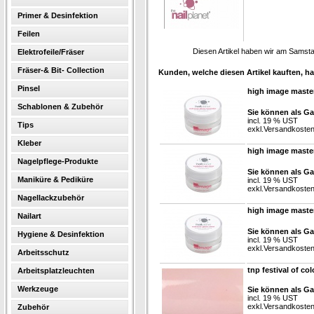
Primer & Desinfektion
Feilen
Diesen Artikel haben wir am Samst
Elektrofeile/Fräser
Fräser-& Bit- Collection
Kunden, welche diesen Artikel kauften, ha
Pinsel
high image master
Schablonen & Zubehör
Sie können als Ga
incl. 19 % UST
Tips
exkl.
Versandkoste
Kleber
high image masterl
Nagelpflege-Produkte
Sie können als Ga
Maniküre & Pediküre
incl. 19 % UST
exkl.
Versandkoste
Nagellackzubehör
high image master
Nailart
Sie können als Ga
Hygiene & Desinfektion
incl. 19 % UST
exkl.
Versandkoste
Arbeitsschutz
tnp festival of co
Arbeitsplatzleuchten
Werkzeuge
Sie können als Ga
incl. 19 % UST
exkl.
Versandkoste
Zubehör