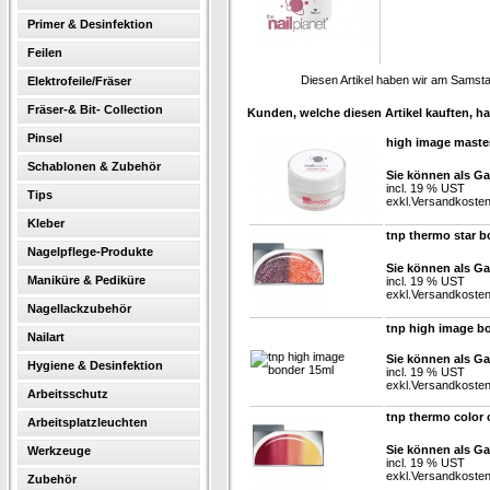
Primer & Desinfektion
Feilen
Diesen Artikel haben wir am Samst
Elektrofeile/Fräser
Fräser-& Bit- Collection
Kunden, welche diesen Artikel kauften, ha
Pinsel
high image master
Schablonen & Zubehör
Sie können als Ga
incl. 19 % UST
Tips
exkl.
Versandkoste
Kleber
tnp thermo star b
Nagelpflege-Produkte
Sie können als Ga
Maniküre & Pediküre
incl. 19 % UST
exkl.
Versandkoste
Nagellackzubehör
tnp high image b
Nailart
Sie können als Ga
Hygiene & Desinfektion
incl. 19 % UST
exkl.
Versandkoste
Arbeitsschutz
tnp thermo color 
Arbeitsplatzleuchten
Sie können als Ga
Werkzeuge
incl. 19 % UST
exkl.
Versandkoste
Zubehör