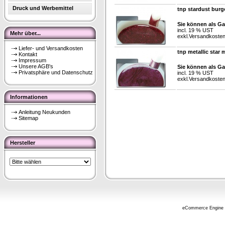
Druck und Werbemittel
tnp stardust burg
Sie können als Ga
incl. 19 % UST
Mehr über...
exkl.
Versandkoste
Liefer- und Versandkosten
tnp metallic star 
Kontakt
Impressum
Unsere AGB's
Sie können als Ga
Privatsphäre und Datenschutz
incl. 19 % UST
exkl.
Versandkoste
Informationen
Anleitung Neukunden
Sitemap
Hersteller
eCommerce Engine