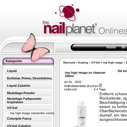
Home
Ihr
Kategorien
Startseite
»
Katalog
»
UV-Gel
»
tnp high image
»
Liquid
Sie kö
tnp high image uv cleanser
250ml
Entfetter, Primer, Desinfektion,
Art.Nr.: 2020
Liquid Zubehör
Artikeldatenblatt drucken
Lieferzeit:
3-4 Tage
Modellage-Powder
Entfernt schon
Rückstände, sp
Modellage Farbpowder
Inspiration
Beschädigung d
einem zu hohen 
UV-Gel
Oberflächenstru
-
tnp high image masterline series
stumpf, ein Ver
Colorgele Fancy
ausgeschlosse
UV-Gel Zubehör