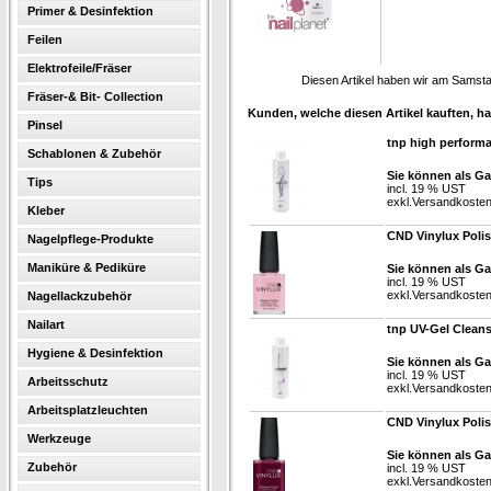
Primer & Desinfektion
Feilen
Elektrofeile/Fräser
Diesen Artikel haben wir am Samst
Fräser-& Bit- Collection
Kunden, welche diesen Artikel kauften, ha
Pinsel
tnp high perform
Schablonen & Zubehör
Sie können als Ga
Tips
incl. 19 % UST
exkl.
Versandkoste
Kleber
CND Vinylux Poli
Nagelpflege-Produkte
Maniküre & Pediküre
Sie können als Ga
incl. 19 % UST
exkl.
Versandkoste
Nagellackzubehör
Nailart
tnp UV-Gel Clean
Hygiene & Desinfektion
Sie können als Ga
incl. 19 % UST
Arbeitsschutz
exkl.
Versandkoste
Arbeitsplatzleuchten
CND Vinylux Poli
Werkzeuge
Sie können als Ga
Zubehör
incl. 19 % UST
exkl.
Versandkoste