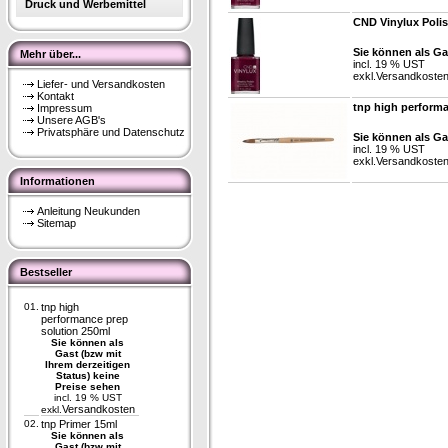
Druck und Werbemittel
CND Vinylux Poli
Sie können als Ga
Mehr über...
incl. 19 % UST
exkl.
Versandkoste
Liefer- und Versandkosten
Kontakt
tnp high perform
Impressum
Unsere AGB's
Privatsphäre und Datenschutz
Sie können als Ga
incl. 19 % UST
exkl.
Versandkoste
Informationen
Anleitung Neukunden
Sitemap
Bestseller
01.
tnp high
performance prep
solution 250ml
Sie können als
Gast (bzw mit
Ihrem derzeitigen
Status) keine
Preise sehen
incl. 19 % UST
Versandkosten
exkl.
02.
tnp Primer 15ml
Sie können als
Gast (bzw mit