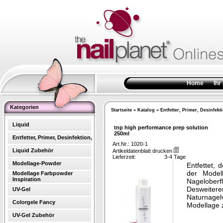
Home
Ihr
Kategorien
Startseite
»
Katalog
»
Entfetter, Primer, Desinfekt
Liquid
tnp high performance prep solution
250ml
Entfetter, Primer, Desinfektion,
Art.Nr.: 1020-1
Liquid Zubehör
Artikeldatenblatt drucken
Lieferzeit:
3-4 Tage
Modellage-Powder
Entfettet, 
der Model
Modellage Farbpowder
Inspiration
Nagelober
Desweitere
UV-Gel
Naturnagel
Colorgele Fancy
Modellage z
UV-Gel Zubehör