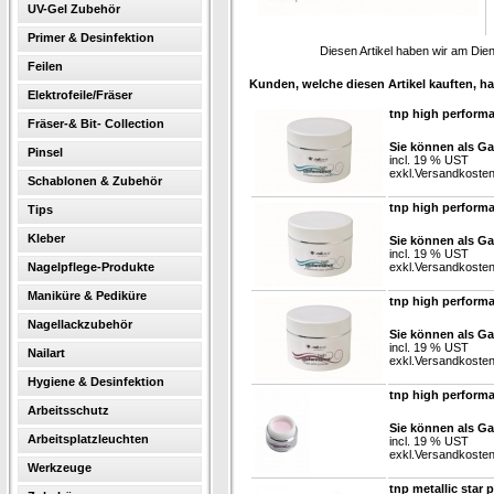
UV-Gel Zubehör
Primer & Desinfektion
Diesen Artikel haben wir am Die
Feilen
Kunden, welche diesen Artikel kauften, ha
Elektrofeile/Fräser
tnp high perform
Fräser-& Bit- Collection
Sie können als Ga
Pinsel
incl. 19 % UST
exkl.
Versandkoste
Schablonen & Zubehör
tnp high performa
Tips
Kleber
Sie können als Ga
incl. 19 % UST
Nagelpflege-Produkte
exkl.
Versandkoste
Maniküre & Pediküre
tnp high perform
Nagellackzubehör
Sie können als Ga
incl. 19 % UST
Nailart
exkl.
Versandkoste
Hygiene & Desinfektion
tnp high perform
Arbeitsschutz
Sie können als Ga
Arbeitsplatzleuchten
incl. 19 % UST
exkl.
Versandkoste
Werkzeuge
tnp metallic star 