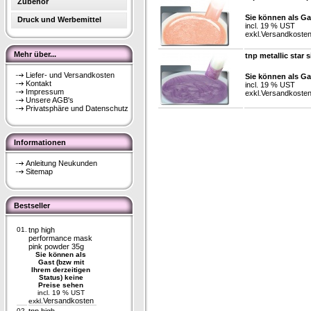
Zubehör
Sie können als Ga
Druck und Werbemittel
incl. 19 % UST
exkl.
Versandkoste
Mehr über...
tnp metallic star s
Liefer- und Versandkosten
Sie können als Ga
Kontakt
incl. 19 % UST
Impressum
exkl.
Versandkoste
Unsere AGB's
Privatsphäre und Datenschutz
Informationen
Anleitung Neukunden
Sitemap
Bestseller
01.
tnp high
performance mask
pink powder 35g
Sie können als
Gast (bzw mit
Ihrem derzeitigen
Status) keine
Preise sehen
incl. 19 % UST
Versandkosten
exkl.
02.