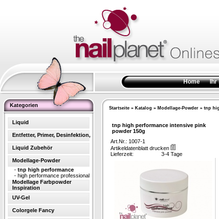
Home
Ihr
Kategorien
Startseite
»
Katalog
»
Modellage-Powder
»
tnp hi
Liquid
tnp high performance intensive pink
powder 150g
Entfetter, Primer, Desinfektion,
Art.Nr.: 1007-1
Liquid Zubehör
Artikeldatenblatt drucken
Lieferzeit:
3-4 Tage
Modellage-Powder
-
tnp high performance
-
high performance professional
Modellage Farbpowder
Inspiration
UV-Gel
Colorgele Fancy