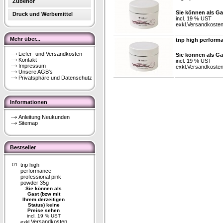
Zubehör
Sie können als Ga
Druck und Werbemittel
incl. 19 % UST
exkl.
Versandkoste
Mehr über...
tnp high perform
Liefer- und Versandkosten
Sie können als Ga
Kontakt
incl. 19 % UST
Impressum
exkl.
Versandkoste
Unsere AGB's
Privatsphäre und Datenschutz
Informationen
Anleitung Neukunden
Sitemap
Bestseller
01.
tnp high
performance
professional pink
powder 35g
Sie können als
Gast (bzw mit
Ihrem derzeitigen
Status) keine
Preise sehen
incl. 19 % UST
Versandkosten
exkl.