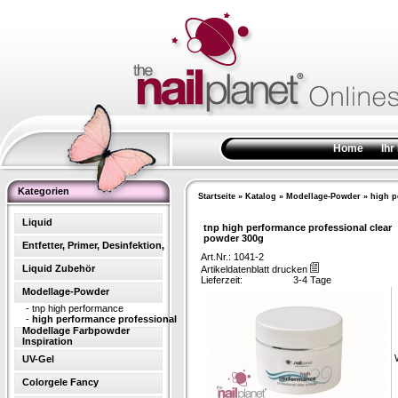
Home
Ihr
Kategorien
Startseite
»
Katalog
»
Modellage-Powder
»
high p
Liquid
tnp high performance professional clear
powder 300g
Entfetter, Primer, Desinfektion,
Art.Nr.: 1041-2
Liquid Zubehör
Artikeldatenblatt drucken
Lieferzeit:
3-4 Tage
Modellage-Powder
-
tnp high performance
-
high performance professional
Modellage Farbpowder
Inspiration
UV-Gel
Colorgele Fancy