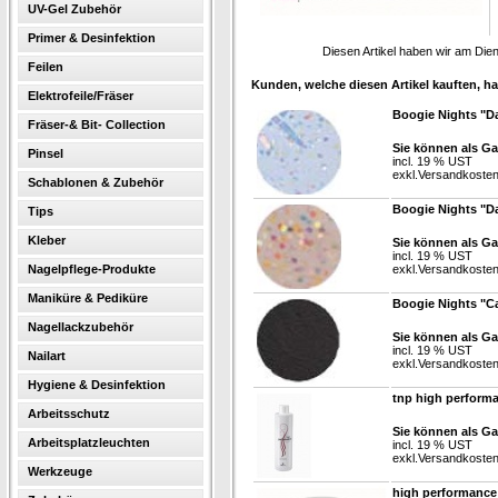
UV-Gel Zubehör
Primer & Desinfektion
Diesen Artikel haben wir am Die
Feilen
Kunden, welche diesen Artikel kauften, ha
Elektrofeile/Fräser
Boogie Nights "Da
Fräser-& Bit- Collection
Sie können als Ga
Pinsel
incl. 19 % UST
exkl.
Versandkoste
Schablonen & Zubehör
Boogie Nights "Da
Tips
Kleber
Sie können als Ga
incl. 19 % UST
Nagelpflege-Produkte
exkl.
Versandkoste
Maniküre & Pediküre
Boogie Nights "Ca
Nagellackzubehör
Sie können als Ga
incl. 19 % UST
Nailart
exkl.
Versandkoste
Hygiene & Desinfektion
tnp high perform
Arbeitsschutz
Sie können als Ga
Arbeitsplatzleuchten
incl. 19 % UST
exkl.
Versandkoste
Werkzeuge
high performance