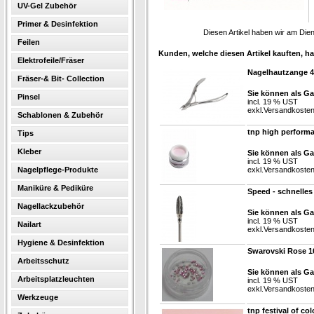
UV-Gel Zubehör
Primer & Desinfektion
Diesen Artikel haben wir am Die
Feilen
Kunden, welche diesen Artikel kauften, ha
Elektrofeile/Fräser
Nagelhautzange 4
Fräser-& Bit- Collection
Sie können als Ga
Pinsel
incl. 19 % UST
exkl.
Versandkoste
Schablonen & Zubehör
tnp high perform
Tips
Kleber
Sie können als Ga
incl. 19 % UST
Nagelpflege-Produkte
exkl.
Versandkoste
Maniküre & Pediküre
Speed - schnelle
Nagellackzubehör
Sie können als Ga
incl. 19 % UST
Nailart
exkl.
Versandkoste
Hygiene & Desinfektion
Swarovski Rose 1
Arbeitsschutz
Sie können als Ga
Arbeitsplatzleuchten
incl. 19 % UST
exkl.
Versandkoste
Werkzeuge
tnp festival of co