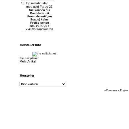
10.
tnp metallic star
rose gold Farbe 27
Sie können als
Gast (bzw mit
Ihrem derzeitigen
Status) keine
Preise sehen
incl. 19 % UST
Versandkosten
exkl.
Hersteller Info
the nail planet
Mehr Artikel
Hersteller
eCommerce Engine