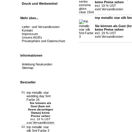
keine Preise sehen
Druck und Werbemittel
incl. 19 % UST
exkl.
Versandkosten
tnp metallic star silk 5m
Mehr über...
Sie können als Gast (bz
Liefer- und Versandkosten
keine Preise sehen
Kontakt
incl. 19 % UST
Impressum
exkl.
Versandkosten
Unsere AGB's
Privatsphäre und Datenschutz
Informationen
Anleitung Neukunden
Sitemap
Bestseller
01.
tnp metallic star
wedding day 5ml
Farbe 16
Sie können als
Gast (bzw mit
Ihrem derzeitigen
Status) keine
Preise sehen
incl. 19 % UST
Versandkosten
exkl.
02.
tnp metallic star
silk 5ml Farbe 3