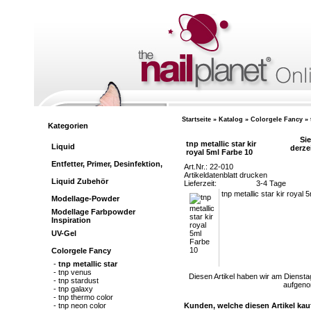
Home
Ihr
Startseite
»
Katalog
»
Colorgele Fancy
»
Kategorien
Si
tnp metallic star kir
Liquid
derze
royal 5ml Farbe 10
Entfetter, Primer, Desinfektion,
Art.Nr.: 22-010
Artikeldatenblatt drucken
Liquid Zubehör
Lieferzeit:
3-4 Tage
tnp metallic star kir royal
Modellage-Powder
Modellage Farbpowder
Inspiration
UV-Gel
Colorgele Fancy
-
tnp metallic star
-
tnp venus
Diesen Artikel haben wir am Dienstag
-
tnp stardust
aufgen
-
tnp galaxy
-
tnp thermo color
-
tnp neon color
Kunden, welche diesen Artikel kau