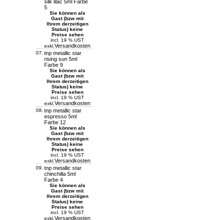
silk lilac 5ml Farbe
5
Sie können als
Gast (bzw mit
Ihrem derzeitigen
Status) keine
Preise sehen
incl. 19 % UST
Versandkosten
exkl.
07.
tnp metallic star
rising sun 5ml
Farbe 9
Sie können als
Gast (bzw mit
Ihrem derzeitigen
Status) keine
Preise sehen
incl. 19 % UST
Versandkosten
exkl.
08.
tnp metallic star
espresso 5ml
Farbe 12
Sie können als
Gast (bzw mit
Ihrem derzeitigen
Status) keine
Preise sehen
incl. 19 % UST
Versandkosten
exkl.
09.
tnp metallic star
chinchilla 5ml
Farbe 4
Sie können als
Gast (bzw mit
Ihrem derzeitigen
Status) keine
Preise sehen
incl. 19 % UST
Versandkosten
exkl.