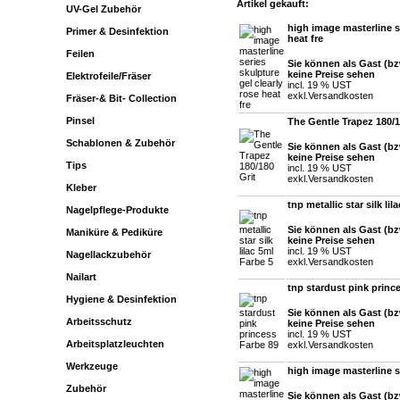
Artikel gekauft:
UV-Gel Zubehör
high image masterline se
Primer & Desinfektion
heat fre
Feilen
Sie können als Gast (bz
keine Preise sehen
Elektrofeile/Fräser
incl. 19 % UST
exkl.
Versandkosten
Fräser-& Bit- Collection
Pinsel
The Gentle Trapez 180/1
Schablonen & Zubehör
Sie können als Gast (bz
keine Preise sehen
Tips
incl. 19 % UST
exkl.
Versandkosten
Kleber
tnp metallic star silk li
Nagelpflege-Produkte
Sie können als Gast (bz
Maniküre & Pediküre
keine Preise sehen
incl. 19 % UST
Nagellackzubehör
exkl.
Versandkosten
Nailart
tnp stardust pink princ
Hygiene & Desinfektion
Sie können als Gast (bz
Arbeitsschutz
keine Preise sehen
incl. 19 % UST
Arbeitsplatzleuchten
exkl.
Versandkosten
Werkzeuge
high image masterline s
Zubehör
Sie können als Gast (bz