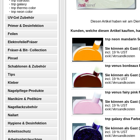
-
tnp stardust
-
tnp galaxy
-
tnp thermo color
-
tnp neon color
UV-Gel Zubehör
Diesen Artikel haben wir am Die
Primer & Desinfektion
Kunden, welche diesen Artikel kauften, ha
Feilen
tnp neon mandarin 5
Elektrofeile/Fräser
Sie können als Gast 
Fräser-& Bit- Collection
incl. 19 % UST
exkl.
Versandkosten
Pinsel
tnp venus bordeaux 
Schablonen & Zubehör
Tips
Sie können als Gast 
incl. 19 % UST
Kleber
exkl.
Versandkosten
Nagelpflege-Produkte
tnp venus fairy pink 
Maniküre & Pediküre
Sie können als Gast 
incl. 19 % UST
Nagellackzubehör
exkl.
Versandkosten
Nailart
tnp galaxy diva Farbe
Hygiene & Desinfektion
Sie können als Gast 
Arbeitsschutz
incl. 19 % UST
exkl.
Versandkosten
Arbeitsplatzleuchten