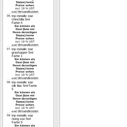
Status) keine
Preise sehen
incl. 19 % UST
Versandkosten
exkl.
06.
tnp metallic star
chinchilla 5ml
Farbe 4
Sie können als
Gast (bzw mit
Ihrem derzeitigen
Status) keine
Preise sehen
incl. 19 % UST
Versandkosten
exkl.
07.
tnp metallic star
grashopper 5ml
Farbe 1
Sie können als
Gast (bzw mit
Ihrem derzeitigen
Status) keine
Preise sehen
incl. 19 % UST
Versandkosten
exkl.
08.
tnp metallic star
silk lilac 5ml Farbe
5
Sie können als
Gast (bzw mit
Ihrem derzeitigen
Status) keine
Preise sehen
incl. 19 % UST
Versandkosten
exkl.
09.
tnp metallic star
rising sun 5ml
Farbe 9
Sie können als