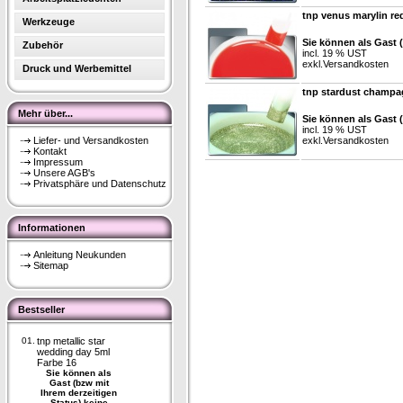
tnp venus marylin re
Werkzeuge
Sie können als Gast 
Zubehör
incl. 19 % UST
exkl.
Versandkosten
Druck und Werbemittel
tnp stardust champa
Mehr über...
Sie können als Gast 
incl. 19 % UST
Liefer- und Versandkosten
exkl.
Versandkosten
Kontakt
Impressum
Unsere AGB's
Privatsphäre und Datenschutz
Informationen
Anleitung Neukunden
Sitemap
Bestseller
01.
tnp metallic star
wedding day 5ml
Farbe 16
Sie können als
Gast (bzw mit
Ihrem derzeitigen
Status) keine