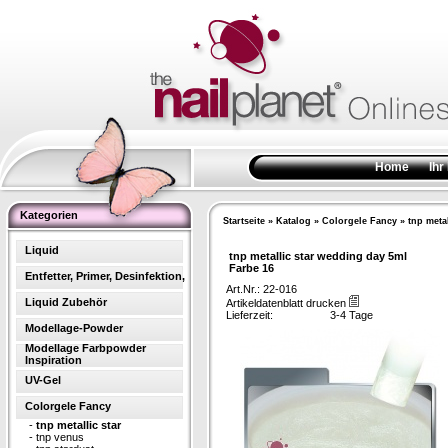
Home
Ihr
Kategorien
Startseite
»
Katalog
»
Colorgele Fancy
»
tnp metal
Liquid
tnp metallic star wedding day 5ml
Farbe 16
Entfetter, Primer, Desinfektion,
Art.Nr.: 22-016
Liquid Zubehör
Artikeldatenblatt drucken
Lieferzeit:
3-4 Tage
Modellage-Powder
Modellage Farbpowder
Inspiration
UV-Gel
Colorgele Fancy
-
tnp metallic star
-
tnp venus