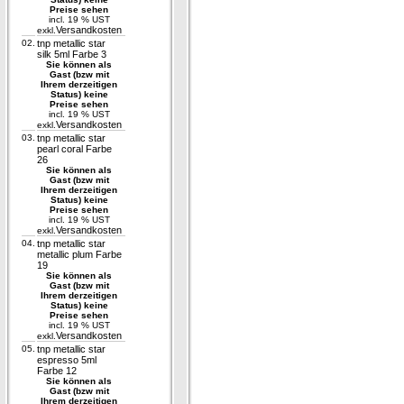
Preise sehen
incl. 19 % UST
Versandkosten
exkl.
02.
tnp metallic star
silk 5ml Farbe 3
Sie können als
Gast (bzw mit
Ihrem derzeitigen
Status) keine
Preise sehen
incl. 19 % UST
Versandkosten
exkl.
03.
tnp metallic star
pearl coral Farbe
26
Sie können als
Gast (bzw mit
Ihrem derzeitigen
Status) keine
Preise sehen
incl. 19 % UST
Versandkosten
exkl.
04.
tnp metallic star
metallic plum Farbe
19
Sie können als
Gast (bzw mit
Ihrem derzeitigen
Status) keine
Preise sehen
incl. 19 % UST
Versandkosten
exkl.
05.
tnp metallic star
espresso 5ml
Farbe 12
Sie können als
Gast (bzw mit
Ihrem derzeitigen