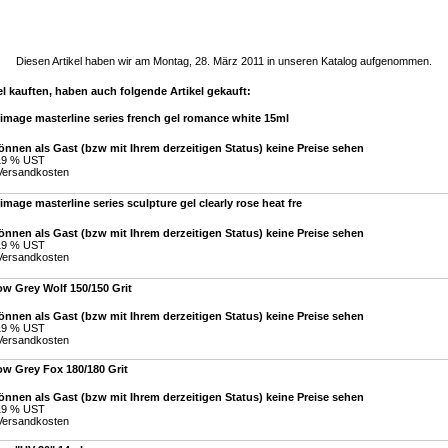
Diesen Artikel haben wir am Montag, 28. März 2011 in unseren Katalog aufgenommen.
l kauften, haben auch folgende Artikel gekauft:
image masterline series french gel romance white 15ml
önnen als Gast (bzw mit Ihrem derzeitigen Status) keine Preise sehen
 19 % UST
Versandkosten
image masterline series sculpture gel clearly rose heat fre
önnen als Gast (bzw mit Ihrem derzeitigen Status) keine Preise sehen
 19 % UST
Versandkosten
w Grey Wolf 150/150 Grit
önnen als Gast (bzw mit Ihrem derzeitigen Status) keine Preise sehen
 19 % UST
Versandkosten
ow Grey Fox 180/180 Grit
önnen als Gast (bzw mit Ihrem derzeitigen Status) keine Preise sehen
 19 % UST
Versandkosten