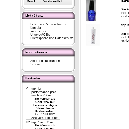
EzFl
Druck und Werbemittel
Sie k
incl.
Mehr über...
exkl.
Liefer- und Versandkosten
tnp 
Kontakt
Impressum
Sie k
Unsere AGB's
incl.
Privatsphäre und Datenschutz
exkl.
Informationen
Anleitung Neukunden
Sitemap
Bestseller
01.
tnp high
performance prep
solution 250ml
Sie können als
Gast (bzw mit
Ihrem derzeitigen
Status) keine
Preise sehen
incl. 19 % UST
Versandkosten
exkl.
02.
tnp Primer 15ml
Sie können als
Gast (bzw mit