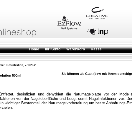
Home
Ihr Konto
Warenkorb
Kasse
imer, Desinfektion,
»
1020-2
Sie können als Gast (bzw mit Ihrem derzeitig
olution 500ml
Entfettet, desinfiziert und dehydriert die Naturnagelplatte vor der Model
Bakterien von der Nageloberfläche und beugt somit Nagelinfektionen vor. Des
ein wichtiger Bestandteil der Naturnagelvorbereitung um beste Anhaftungs-E
rzielen.