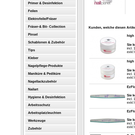
Primer & Desinfektion
Feilen
Elektrofeile/Fräser
Fräser-& Bit- Collection
Kunden, welche diesen Artike
Pinsel
high 
Schablonen & Zubehör
Sie k
incl.
Tips
exkl.
Kleber
high 
Nagelpflege-Produkte
Sie k
Maniküre & Pediküre
incl.
exkl.
Nagellackzubehör
EzFlo
Nailart
Sie k
Hygiene & Desinfektion
incl.
exkl.
Arbeitsschutz
EzFl
Arbeitsplatzleuchten
Sie k
Werkzeuge
incl.
exkl.
Zubehör