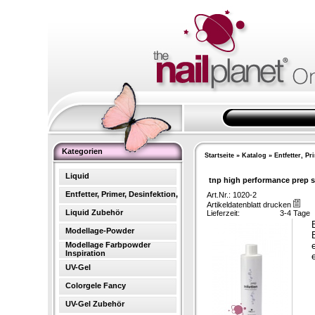
Kategorien
Startseite
»
Katalog
»
Entfetter, Pr
Liquid
tnp high performance prep s
Entfetter, Primer, Desinfektion,
Art.Nr.: 1020-2
Artikeldatenblatt drucken
Liquid Zubehör
Lieferzeit:
3-4 Tage
Modellage-Powder
Modellage Farbpowder
Inspiration
e
UV-Gel
Colorgele Fancy
UV-Gel Zubehör