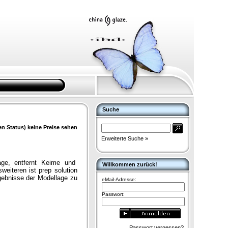
Suche
en Status) keine Preise sehen
Erweiterte Suche »
lage, entfernt Keime und
Willkommen zurück!
weiteren ist prep solution
rgebnisse der Modellage zu
eMail-Adresse:
Passwort:
Passwort vergessen?