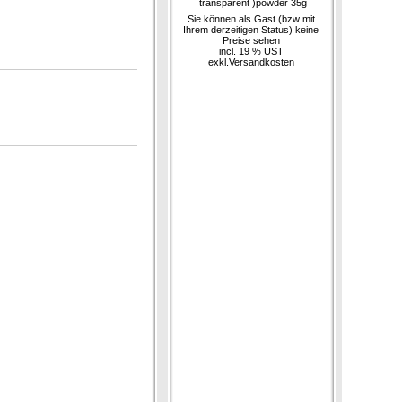
transparent )powder 35g
Sie können als Gast (bzw mit
Ihrem derzeitigen Status) keine
Preise sehen
incl. 19 % UST
exkl.
Versandkosten