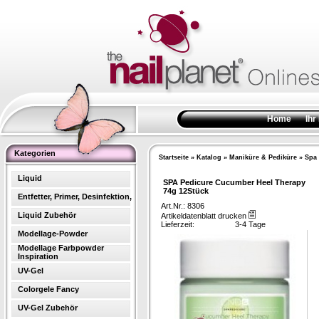
Home
Ihr
Kategorien
Startseite
»
Katalog
»
Maniküre & Pediküre
»
Spa 
Liquid
SPA Pedicure Cucumber Heel Therapy
74g 12Stück
Entfetter, Primer, Desinfektion,
Art.Nr.: 8306
Liquid Zubehör
Artikeldatenblatt drucken
Lieferzeit:
3-4 Tage
Modellage-Powder
Modellage Farbpowder
Inspiration
UV-Gel
Colorgele Fancy
UV-Gel Zubehör