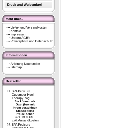
Druck und Werbemittel
Mehr über...
Liefer- und Versandkosten
Kontakt
Impressum
Unsere AGB's
Privatsphäre und Datenschutz
Informationen
Anleitung Neukunden
Sitemap
Bestseller
01.
SPA Pedicure
Cucumber Heel
Therapy 74g
Sie können als
Gast (bzw mit
Ihrem derzeitigen
Status) keine
Preise sehen
incl. 19 % UST
Versandkosten
exkl.
02.
SPA Pedicure