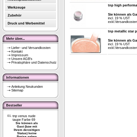
tnp high perform
Werkzeuge
Sie können als Ga
Zubehör
incl. 19 % UST
exkl.
Versandkoste
Druck und Werbemittel
tnp metallic star 
Mehr über...
Sie können als Ga
incl. 19 % UST
Liefer- und Versandkosten
exkl.
Versandkoste
Kontakt
Impressum
Unsere AGB's
Privatsphäre und Datenschutz
Informationen
Anleitung Neukunden
Sitemap
Bestseller
01.
tnp venus nude
taupe Farbe 69
Sie können als
Gast (bzw mit
Ihrem derzeitigen
Status) keine
Preise sehen