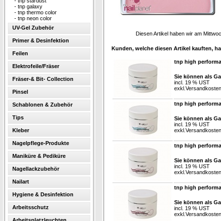
-
tnp stardust
-
tnp galaxy
-
tnp thermo color
-
tnp neon color
UV-Gel Zubehör
Diesen Artikel haben wir am Mittw
Primer & Desinfektion
Kunden, welche diesen Artikel kauften, ha
Feilen
tnp high perform
Elektrofeile/Fräser
Sie können als Ga
Fräser-& Bit- Collection
incl. 19 % UST
exkl.
Versandkoste
Pinsel
tnp high performa
Schablonen & Zubehör
Tips
Sie können als Ga
incl. 19 % UST
Kleber
exkl.
Versandkoste
Nagelpflege-Produkte
tnp high perform
Maniküre & Pediküre
Sie können als Ga
incl. 19 % UST
Nagellackzubehör
exkl.
Versandkoste
Nailart
tnp high perform
Hygiene & Desinfektion
Sie können als Ga
Arbeitsschutz
incl. 19 % UST
exkl.
Versandkoste
Arbeitsplatzleuchten