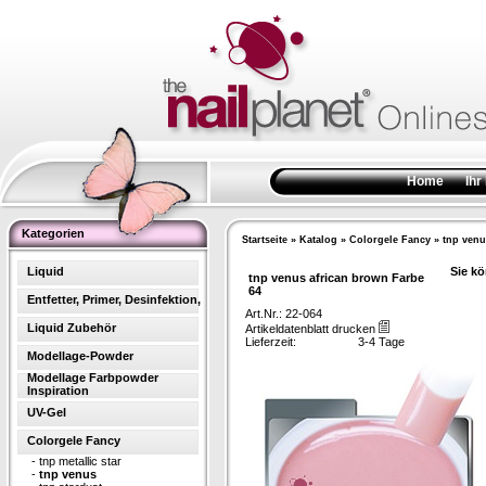
Home
Ihr
Kategorien
Startseite
»
Katalog
»
Colorgele Fancy
»
tnp venu
Liquid
Sie kö
tnp venus african brown Farbe
64
Entfetter, Primer, Desinfektion,
Art.Nr.: 22-064
Liquid Zubehör
Artikeldatenblatt drucken
Lieferzeit:
3-4 Tage
Modellage-Powder
Modellage Farbpowder
Inspiration
UV-Gel
Colorgele Fancy
-
tnp metallic star
-
tnp venus