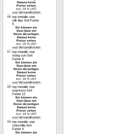
Status) keine
Preise sehen
incl. 19 % UST
Versandkosten
exkl.
06.
tnp metallic star
silk lilac 5ml Farbe
5
Sie können als
Gast (bzw mit
Ihrem derzeitigen
Status) keine
Preise sehen
incl. 19 % UST
Versandkosten
exkl.
07.
tnp metallic star
rising sun 5ml
Farbe 9
Sie können als
Gast (bzw mit
Ihrem derzeitigen
Status) keine
Preise sehen
incl. 19 % UST
Versandkosten
exkl.
08.
tnp metallic star
espresso 5ml
Farbe 12
Sie können als
Gast (bzw mit
Ihrem derzeitigen
Status) keine
Preise sehen
incl. 19 % UST
Versandkosten
exkl.
09.
tnp metallic star
chinchilla 5ml
Farbe 4
Sie können als