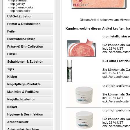
-
tnp stardust
-
tnp galaxy
-
tnp thermo color
-
tnp neon color
UV-Gel Zubehör
Diesen Artikel haben wir am Mittw
Primer & Desinfektion
Kunden, welche diesen Artikel kauften, ha
Feilen
tnp metallic star 
Elektrofeile/Fräser
Sie können als Ga
Fräser-& Bit- Collection
incl. 19 % UST
exkl.
Versandkoste
Pinsel
IBD Ultra Fast Nai
Schablonen & Zubehör
Tips
Sie können als Ga
incl. 19 % UST
Kleber
exkl.
Versandkoste
Nagelpflege-Produkte
tnp high perform
Maniküre & Pediküre
Sie können als Ga
incl. 19 % UST
Nagellackzubehör
exkl.
Versandkoste
Nailart
tnp high performa
Hygiene & Desinfektion
Sie können als Ga
Arbeitsschutz
incl. 19 % UST
exkl.
Versandkoste
Arbeitsplatzleuchten