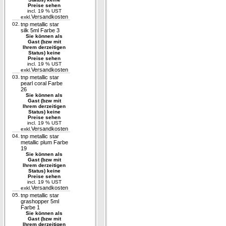
Preise sehen
incl. 19 % UST
Versandkosten
exkl.
02.
tnp metallic star
silk 5ml Farbe 3
Sie können als
Gast (bzw mit
Ihrem derzeitigen
Status) keine
Preise sehen
incl. 19 % UST
Versandkosten
exkl.
03.
tnp metallic star
pearl coral Farbe
26
Sie können als
Gast (bzw mit
Ihrem derzeitigen
Status) keine
Preise sehen
incl. 19 % UST
Versandkosten
exkl.
04.
tnp metallic star
metallic plum Farbe
19
Sie können als
Gast (bzw mit
Ihrem derzeitigen
Status) keine
Preise sehen
incl. 19 % UST
Versandkosten
exkl.
05.
tnp metallic star
grashopper 5ml
Farbe 1
Sie können als
Gast (bzw mit
Ihrem derzeitigen