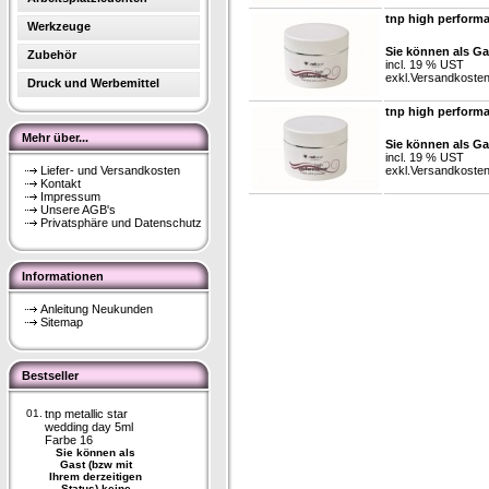
tnp high perform
Werkzeuge
Sie können als Ga
Zubehör
incl. 19 % UST
exkl.
Versandkoste
Druck und Werbemittel
tnp high perform
Mehr über...
Sie können als Ga
incl. 19 % UST
Liefer- und Versandkosten
exkl.
Versandkoste
Kontakt
Impressum
Unsere AGB's
Privatsphäre und Datenschutz
Informationen
Anleitung Neukunden
Sitemap
Bestseller
01.
tnp metallic star
wedding day 5ml
Farbe 16
Sie können als
Gast (bzw mit
Ihrem derzeitigen
Status) keine