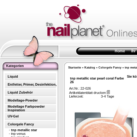
Home
Ihr
Kategorien
Startseite
»
Katalog
»
Colorgele Fancy
»
tnp metal
Liquid
Sie kö
tnp metallic star pearl coral Farbe
26
Entfetter, Primer, Desinfektion,
Art.Nr.: 22-026
Liquid Zubehör
Artikeldatenblatt drucken
Lieferzeit:
3-4 Tage
Modellage-Powder
Modellage Farbpowder
Inspiration
UV-Gel
Colorgele Fancy
-
tnp metallic star
-
tnp venus