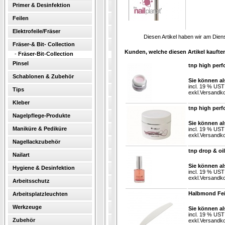
Primer & Desinfektion
Feilen
Elektrofeile/Fräser
Diesen Artikel haben wir am Die
Fräser-& Bit- Collection
Kunden, welche diesen Artikel kauften
-
Fräser-Bit-Collection
Pinsel
tnp high per
Schablonen & Zubehör
Sie können al
incl. 19 % UST
Tips
exkl.
Versandk
Kleber
tnp high per
Nagelpflege-Produkte
Sie können al
Maniküre & Pediküre
incl. 19 % UST
exkl.
Versandk
Nagellackzubehör
tnp drop & oil
Nailart
Sie können al
Hygiene & Desinfektion
incl. 19 % UST
exkl.
Versandk
Arbeitsschutz
Halbmond Feil
Arbeitsplatzleuchten
Werkzeuge
Sie können al
incl. 19 % UST
Zubehör
exkl.
Versandk