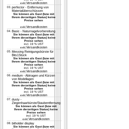
Versandkosten
exkl.
03.
perfector - Entfernung von
Materialüberschüssen
Sie können als Gast (bzw mit
Ihrem derzeitigen Status) keine
Preise sehen
Versandkosten
exkl.
04.
Basic - Naturnagelvorbereitung
Sie können als Gast (bzw mit
Ihrem derzeitigen Status) keine
Preise sehen
incl. 19 % UST
Versandkosten
exkl.
05.
Messing Reinigungsbürste für
Bits1Stück
Sie können als Gast (bzw mit
Ihrem derzeitigen Status) keine
Preise sehen
incl. 19 % UST
Versandkosten
exkl.
06.
medium - Abtragen und Kürzen
von Modellagen
Sie können als Gast (bzw mit
Ihrem derzeitigen Status) keine
Preise sehen
incl. 19 % UST
Versandkosten
exkl.
07.
dusty -
Ziegenhaarbürste/Staubentfernung
Sie können als Gast (bzw mit
Ihrem derzeitigen Status) keine
Preise sehen
incl. 19 % UST
Versandkosten
exkl.
08.
bitholder display
Sie können als Gast (bzw mit