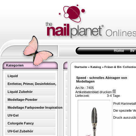
Home
Ihr
Kategorien
Startseite
»
Katalog
»
Fräser-& Bit- Collectio
Liquid
Speed - schnelles Abtragen von
Modellagen
Entfetter, Primer, Desinfektion,
Art.Nr.: 7405
Liquid Zubehör
Artikeldatenblatt drucken
Lieferzeit:
3-4 Tage
Modellage-Powder
Profi Hartmeta
Modellage Farbpowder Inspiration
Die spezielle V
UV-Gel
Druck auszuübe
Colorgele Fancy
UV-Gel Zubehör