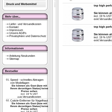
Druck und Werbemittel
tnp high per
Sie können al
incl. 19 % UST
Mehr über...
exkl.
Versandk
Liefer- und Versandkosten
tnp high per
Kontakt
Impressum
Unsere AGB's
Sie können al
Privatsphäre und Datenschutz
incl. 19 % UST
exkl.
Versandk
Informationen
Anleitung Neukunden
Sitemap
Bestseller
01.
Speed - schnelles Abtragen
von Modellagen
Sie können als Gast (bzw mit
Ihrem derzeitigen Status) keine
Preise sehen
incl. 19 % UST
Versandkosten
exkl.
02.
Cuticle-Entferner für Nagelhaut
Sie können als Gast (bzw mit
Ihrem derzeitigen Status) keine
Preise sehen
incl. 19 % UST