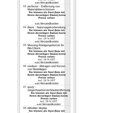
Versandkosten
exkl.
03.
perfector - Entfernung von
Materialüberschüssen
Sie können als Gast (bzw mit
Ihrem derzeitigen Status) keine
Preise sehen
Versandkosten
exkl.
04.
Basic - Naturnagelvorbereitung
Sie können als Gast (bzw mit
Ihrem derzeitigen Status) keine
Preise sehen
incl. 19 % UST
Versandkosten
exkl.
05.
Messing Reinigungsbürste für
Bits1Stück
Sie können als Gast (bzw mit
Ihrem derzeitigen Status) keine
Preise sehen
incl. 19 % UST
Versandkosten
exkl.
06.
medium - Abtragen und Kürzen
von Modellagen
Sie können als Gast (bzw mit
Ihrem derzeitigen Status) keine
Preise sehen
incl. 19 % UST
Versandkosten
exkl.
07.
dusty -
Ziegenhaarbürste/Staubentfernung
Sie können als Gast (bzw mit
Ihrem derzeitigen Status) keine
Preise sehen
incl. 19 % UST
Versandkosten
exkl.
08.
bitholder display
Sie können als Gast (bzw mit