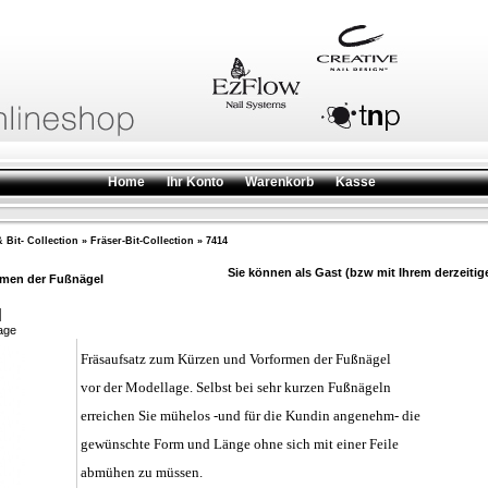
Home
Ihr Konto
Warenkorb
Kasse
 Bit- Collection
»
Fräser-Bit-Collection
»
7414
Sie können als Gast (bzw mit Ihrem derzeitig
rmen der Fußnägel
age
Fräsaufsatz zum Kürzen und Vorformen der Fußnägel
vor der Modellage. Selbst bei sehr kurzen Fußnägeln
erreichen Sie mühelos -und für die Kundin angenehm- die
gewünschte Form und Länge ohne sich mit einer Feile
abmühen zu müssen.