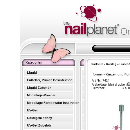
Kategorien
Startseite
»
Katalog
»
Fräser-&
Liquid
former - Kürzen und Fo
Entfetter, Primer, Desinfektion,
Art.Nr.: 7414
Artikeldatenblatt drucken
Liquid Zubehör
Lieferzeit:
3-4 T
Modellage-Powder
Modellage Farbpowder Inspiration
UV-Gel
Colorgele Fancy
UV-Gel Zubehör