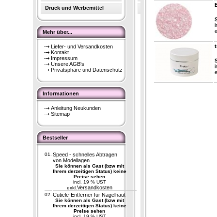
B
Druck und Werbemittel
S
i
e
Mehr über...
Liefer- und Versandkosten
Kontakt
Impressum
S
Unsere AGB's
i
Privatsphäre und Datenschutz
e
Informationen
Anleitung Neukunden
Sitemap
Bestseller
01.
Speed - schnelles Abtragen
von Modellagen
Sie können als Gast (bzw mit
Ihrem derzeitigen Status) keine
Preise sehen
incl. 19 % UST
Versandkosten
exkl.
02.
Cuticle-Entferner für Nagelhaut
Sie können als Gast (bzw mit
Ihrem derzeitigen Status) keine
Preise sehen
incl. 19 % UST