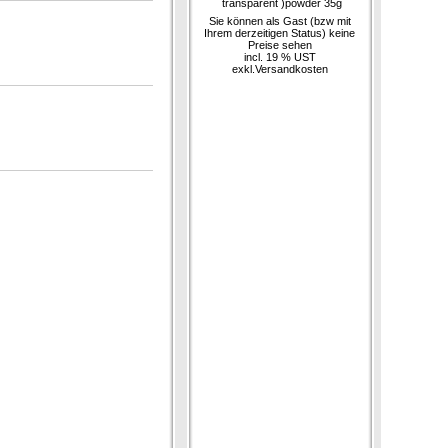
transparent )powder 35g
Sie können als Gast (bzw mit
Ihrem derzeitigen Status) keine
Preise sehen
incl. 19 % UST
exkl.
Versandkosten