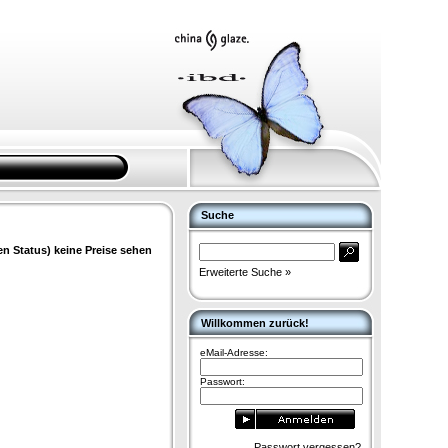
Suche
en Status) keine Preise sehen
Erweiterte Suche »
Willkommen zurück!
eMail-Adresse:
Passwort:
Passwort vergessen?