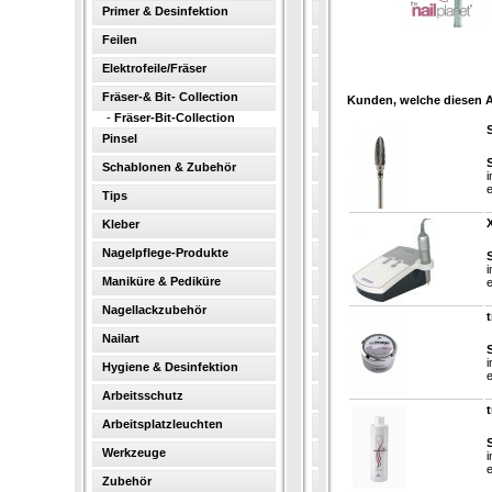
Primer & Desinfektion
Feilen
Elektrofeile/Fräser
Fräser-& Bit- Collection
Kunden, welche diesen Ar
-
Fräser-Bit-Collection
Pinsel
S
Schablonen & Zubehör
i
e
Tips
X
Kleber
Nagelpflege-Produkte
S
i
Maniküre & Pediküre
e
Nagellackzubehör
t
Nailart
S
i
Hygiene & Desinfektion
e
Arbeitsschutz
Arbeitsplatzleuchten
S
Werkzeuge
i
e
Zubehör