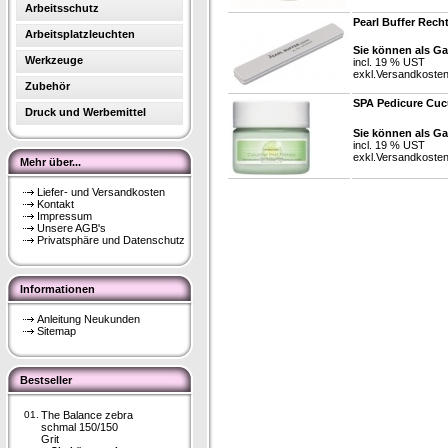
Arbeitsschutz
Pearl Buffer Recht
Arbeitsplatzleuchten
Sie können als Ga
Werkzeuge
incl. 19 % UST
exkl.
Versandkoste
Zubehör
SPA Pedicure Cuc
Druck und Werbemittel
Sie können als Ga
incl. 19 % UST
exkl.
Versandkoste
Mehr über...
Liefer- und Versandkosten
Kontakt
Impressum
Unsere AGB's
Privatsphäre und Datenschutz
Informationen
Anleitung Neukunden
Sitemap
Bestseller
01.
The Balance zebra
schmal 150/150
Grit