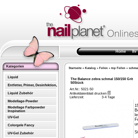
Home
Ihr
Kategorien
Startseite
»
Katalog
»
Feilen
»
tnp Feilen
»
schmal
Liquid
The Balance zebra schmal 150/150 Grit
50Stück
Entfetter, Primer, Desinfektion,
Art.Nr.: 5021-50
Liquid Zubehör
Artikeldatenblatt drucken
Lieferzeit:
3-4 Tage
Modellage-Powder
1
Modellage Farbpowder
B
Inspiration
l
UV-Gel
F
u
Colorgele Fancy
S
UV-Gel Zubehör