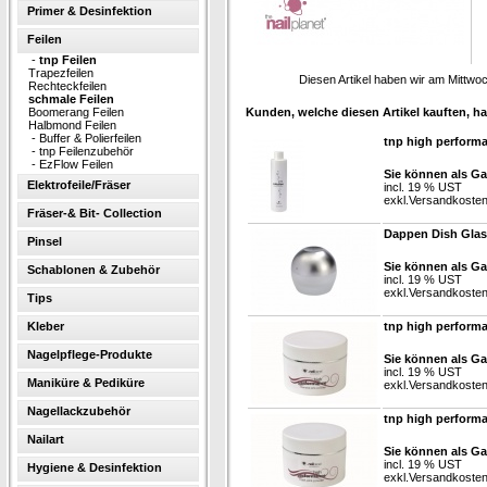
Primer & Desinfektion
Feilen
-
tnp Feilen
Trapezfeilen
Diesen Artikel haben wir am Mittw
Rechteckfeilen
schmale Feilen
Boomerang Feilen
Kunden, welche diesen Artikel kauften, ha
Halbmond Feilen
-
Buffer & Polierfeilen
tnp high performa
-
tnp Feilenzubehör
-
EzFlow Feilen
Sie können als Ga
Elektrofeile/Fräser
incl. 19 % UST
exkl.
Versandkoste
Fräser-& Bit- Collection
Dappen Dish Glas
Pinsel
Sie können als Ga
Schablonen & Zubehör
incl. 19 % UST
exkl.
Versandkoste
Tips
Kleber
tnp high perform
Nagelpflege-Produkte
Sie können als Ga
incl. 19 % UST
Maniküre & Pediküre
exkl.
Versandkoste
Nagellackzubehör
tnp high perform
Nailart
Sie können als Ga
incl. 19 % UST
Hygiene & Desinfektion
exkl.
Versandkoste