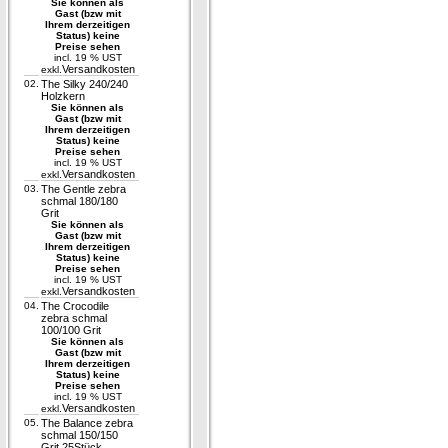
Sie können als
Gast (bzw mit
Ihrem derzeitigen
Status) keine
Preise sehen
incl. 19 % UST
Versandkosten
exkl.
02.
The Silky 240/240
Holzkern
Sie können als
Gast (bzw mit
Ihrem derzeitigen
Status) keine
Preise sehen
incl. 19 % UST
Versandkosten
exkl.
03.
The Gentle zebra
schmal 180/180
Grit
Sie können als
Gast (bzw mit
Ihrem derzeitigen
Status) keine
Preise sehen
incl. 19 % UST
Versandkosten
exkl.
04.
The Crocodile
zebra schmal
100/100 Grit
Sie können als
Gast (bzw mit
Ihrem derzeitigen
Status) keine
Preise sehen
incl. 19 % UST
Versandkosten
exkl.
05.
The Balance zebra
schmal 150/150
Grit 25Stück