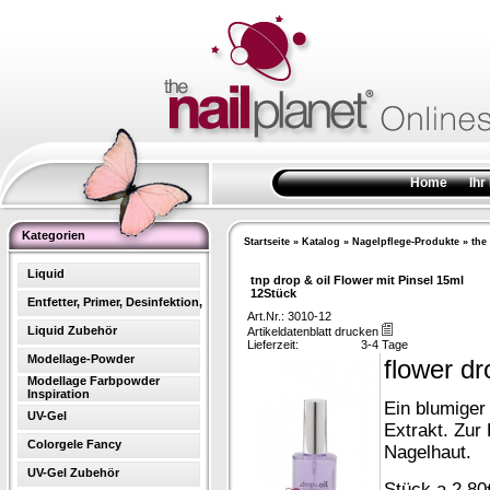
Home
Ihr
Kategorien
Startseite
»
Katalog
»
Nagelpflege-Produkte
»
the
Liquid
tnp drop & oil Flower mit Pinsel 15ml
12Stück
Entfetter, Primer, Desinfektion,
Art.Nr.: 3010-12
Liquid Zubehör
Artikeldatenblatt drucken
Lieferzeit:
3-4 Tage
Modellage-Powder
flower dr
Modellage Farbpowder
Inspiration
Ein blumiger
UV-Gel
Extrakt. Zur
Colorgele Fancy
Nagelhaut.
UV-Gel Zubehör
Stück a 2,80