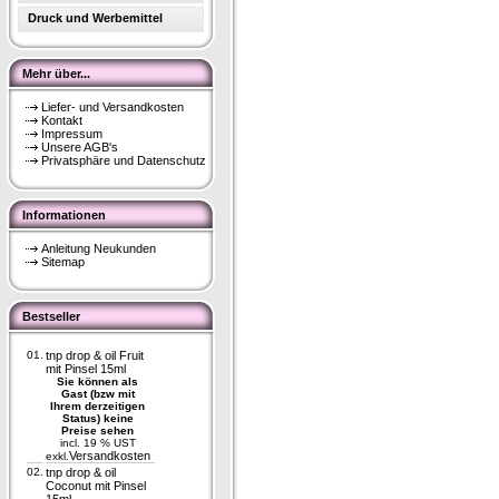
Druck und Werbemittel
Mehr über...
Liefer- und Versandkosten
Kontakt
Impressum
Unsere AGB's
Privatsphäre und Datenschutz
Informationen
Anleitung Neukunden
Sitemap
Bestseller
01.
tnp drop & oil Fruit
mit Pinsel 15ml
Sie können als
Gast (bzw mit
Ihrem derzeitigen
Status) keine
Preise sehen
incl. 19 % UST
Versandkosten
exkl.
02.
tnp drop & oil
Coconut mit Pinsel