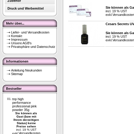
Zubehör
Sie können als Ga
Druck und Werbemittel
incl. 19 % UST
exkl.
Versandkoste
Mehr über...
Cesars Secrets UV
Liefer- und Versandkosten
Sie können als Ga
Kontakt
incl. 19 % UST
Impressum
exkl.
Versandkoste
Unsere AGB's
Privatsphäre und Datenschutz
Informationen
Anleitung Neukunden
Sitemap
Bestseller
01.
tnp high
performance
professional pink
powder 35g
Sie können als
Gast (bzw mit
Ihrem derzeitigen
Status) keine
Preise sehen
incl. 19 % UST
Versandkosten
exkl.