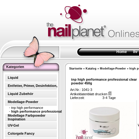
Home
Ihr
Kategorien
Startseite
»
Katalog
»
Modellage-Powder
»
high p
Liquid
tnp high performance professional clear
powder 450g
Entfetter, Primer, Desinfektion,
Art.Nr.: 1041-3
Liquid Zubehör
Artikeldatenblatt drucken
Lieferzeit:
3-4 Tage
Modellage-Powder
-
tnp high performance
-
high performance professional
Modellage Farbpowder
Inspiration
UV-Gel
Colorgele Fancy