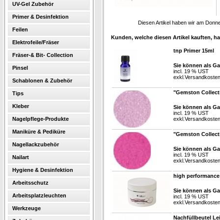
UV-Gel Zubehör
Primer & Desinfektion
Diesen Artikel haben wir am Donn
Feilen
Kunden, welche diesen Artikel kauften, ha
Elektrofeile/Fräser
tnp Primer 15ml
Fräser-& Bit- Collection
Sie können als Ga
Pinsel
incl. 19 % UST
exkl.
Versandkoste
Schablonen & Zubehör
"Gemston Collect
Tips
Kleber
Sie können als Ga
incl. 19 % UST
Nagelpflege-Produkte
exkl.
Versandkoste
Maniküre & Pediküre
"Gemston Collect
Nagellackzubehör
Sie können als Ga
incl. 19 % UST
Nailart
exkl.
Versandkoste
Hygiene & Desinfektion
high performance
Arbeitsschutz
Sie können als Ga
Arbeitsplatzleuchten
incl. 19 % UST
exkl.
Versandkoste
Werkzeuge
Nachfüllbeutel Le