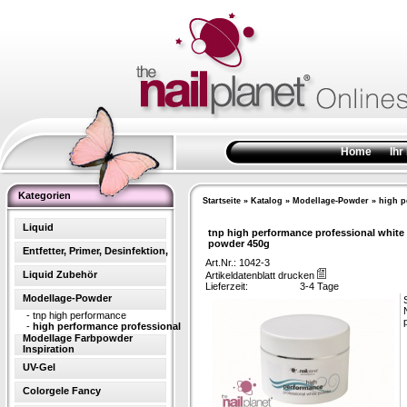
Home
Ihr
Kategorien
Startseite
»
Katalog
»
Modellage-Powder
»
high p
Liquid
tnp high performance professional white
powder 450g
Entfetter, Primer, Desinfektion,
Art.Nr.: 1042-3
Liquid Zubehör
Artikeldatenblatt drucken
Lieferzeit:
3-4 Tage
Modellage-Powder
-
tnp high performance
-
high performance professional
Modellage Farbpowder
Inspiration
UV-Gel
Colorgele Fancy