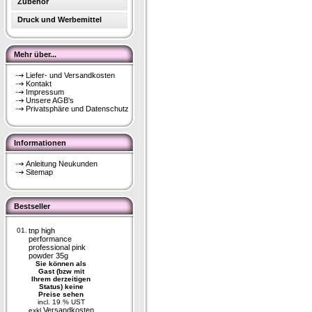
Zubehör
Druck und Werbemittel
Mehr über...
Liefer- und Versandkosten
Kontakt
Impressum
Unsere AGB's
Privatsphäre und Datenschutz
Informationen
Anleitung Neukunden
Sitemap
Bestseller
01.
tnp high
performance
professional pink
powder 35g
Sie können als
Gast (bzw mit
Ihrem derzeitigen
Status) keine
Preise sehen
incl. 19 % UST
Versandkosten
exkl.