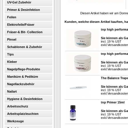
UV-Gel Zubehör
Primer & Desinfektion
Diesen Artikel haben wir am Donn
Feilen
Kunden, welche diesen Artikel kauften, ha
Elektrofeile/Fräser
tnp high perform
Fräser-& Bit- Collection
Sie können als Ga
Pinsel
incl. 19 % UST
exkl.
Versandkoste
Schablonen & Zubehör
tnp high perform
Tips
Kleber
Sie können als Ga
incl. 19 % UST
Nagelpflege-Produkte
exkl.
Versandkoste
Maniküre & Pediküre
The Balance Trape
Nagellackzubehör
Sie können als Ga
incl. 19 % UST
Nailart
exkl.
Versandkoste
Hygiene & Desinfektion
tnp Primer 15ml
Arbeitsschutz
Sie können als Ga
Arbeitsplatzleuchten
incl. 19 % UST
exkl.
Versandkoste
Werkzeuge