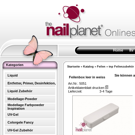
Home
Ihr
Kategorien
Startseite
»
Katalog
»
Feilen
»
tnp Feilenzubehör
Liquid
Sie können a
Feilenbox leer in weiss
Entfetter, Primer, Desinfektion,
Art.Nr.: 5051
Artikeldatenblatt drucken
Liquid Zubehör
Lieferzeit:
3-4 Tage
Modellage-Powder
Modellage Farbpowder
Inspiration
UV-Gel
Colorgele Fancy
UV-Gel Zubehör