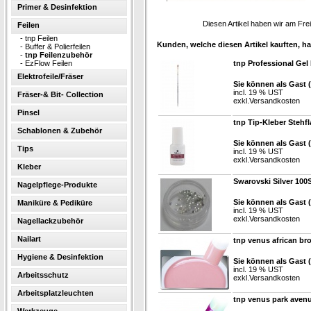
Primer & Desinfektion
Diesen Artikel haben wir am Fr
Feilen
-
tnp Feilen
Kunden, welche diesen Artikel kauften, ha
-
Buffer & Polierfeilen
-
tnp Feilenzubehör
-
EzFlow Feilen
tnp Professional Gel
Elektrofeile/Fräser
Sie können als Gast 
incl. 19 % UST
Fräser-& Bit- Collection
exkl.
Versandkosten
Pinsel
tnp Tip-Kleber Stehfl
Schablonen & Zubehör
Sie können als Gast 
Tips
incl. 19 % UST
exkl.
Versandkosten
Kleber
Swarovski Silver 100S
Nagelpflege-Produkte
Sie können als Gast 
Maniküre & Pediküre
incl. 19 % UST
exkl.
Versandkosten
Nagellackzubehör
Nailart
tnp venus african br
Hygiene & Desinfektion
Sie können als Gast 
incl. 19 % UST
Arbeitsschutz
exkl.
Versandkosten
Arbeitsplatzleuchten
tnp venus park avenu