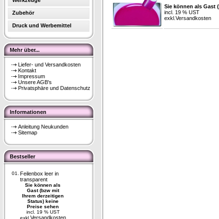
Werkzeuge
Sie können als Gast 
incl. 19 % UST
Zubehör
exkl.
Versandkosten
Druck und Werbemittel
Mehr über...
Liefer- und Versandkosten
Kontakt
Impressum
Unsere AGB's
Privatsphäre und Datenschutz
Informationen
Anleitung Neukunden
Sitemap
Bestseller
01.
Feilenbox leer in
transparent
Sie können als
Gast (bzw mit
Ihrem derzeitigen
Status) keine
Preise sehen
incl. 19 % UST
Versandkosten
exkl.