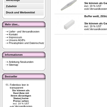
Werkzeuge
Sie können als Ga
incl. 19 % UST
Zubehör
exkl.
Versandkoste
Druck und Werbemittel
Buffer weiß, 25St
Sie können als Ga
Mehr über...
incl. 19 % UST
exkl.
Versandkoste
Liefer- und Versandkosten
Kontakt
Impressum
Unsere AGB's
Privatsphäre und Datenschutz
Informationen
Anleitung Neukunden
Sitemap
Bestseller
01.
Feilenbox leer in
transparent
Sie können als
Gast (bzw mit
Ihrem derzeitigen
Status) keine
Preise sehen
incl. 19 % UST
Versandkosten
exkl.