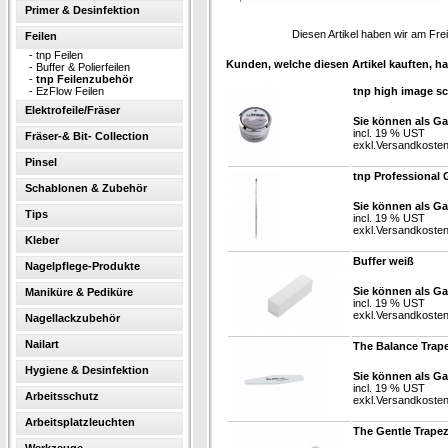
Primer & Desinfektion
Diesen Artikel haben wir am Fr
Feilen
-
tnp Feilen
Kunden, welche diesen Artikel kauften, ha
-
Buffer & Polierfeilen
-
tnp Feilenzubehör
-
EzFlow Feilen
tnp high image sc
Elektrofeile/Fräser
Sie können als Ga
incl. 19 % UST
Fräser-& Bit- Collection
exkl.
Versandkoste
Pinsel
tnp Professional 
Schablonen & Zubehör
Sie können als Ga
Tips
incl. 19 % UST
exkl.
Versandkoste
Kleber
Buffer weiß
Nagelpflege-Produkte
Sie können als Ga
Maniküre & Pediküre
incl. 19 % UST
exkl.
Versandkoste
Nagellackzubehör
Nailart
The Balance Trape
Hygiene & Desinfektion
Sie können als Ga
incl. 19 % UST
Arbeitsschutz
exkl.
Versandkoste
Arbeitsplatzleuchten
The Gentle Trapez