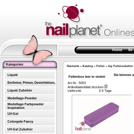
Home
Ihr
Kategorien
Startseite
»
Katalog
»
Feilen
»
tnp Feilenzubehör
Liquid
Sie können a
Feilenbox leer in violett
Entfetter, Primer, Desinfektion,
Art.Nr.: 5053
Artikeldatenblatt drucken
Liquid Zubehör
Lieferzeit:
3-4 Tage
Modellage-Powder
Modellage Farbpowder
Inspiration
UV-Gel
Colorgele Fancy
UV-Gel Zubehör