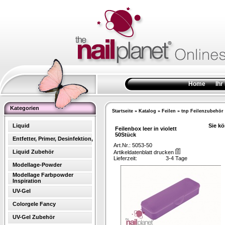
Home
Ihr
Kategorien
Startseite
»
Katalog
»
Feilen
»
tnp Feilenzubehör
Liquid
Sie kö
Feilenbox leer in violett
50Stück
Entfetter, Primer, Desinfektion,
Art.Nr.: 5053-50
Liquid Zubehör
Artikeldatenblatt drucken
Lieferzeit:
3-4 Tage
Modellage-Powder
Modellage Farbpowder
Inspiration
UV-Gel
Colorgele Fancy
UV-Gel Zubehör