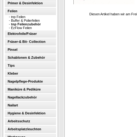
Primer & Desinfektion
Feilen
Diesen Artikel haben wir am Fr
-
tnp Feilen
-
Buffer & Polierfeilen
-
tnp Feilenzubehör
-
EzFlow Feilen
Elektrofeile/Fräser
Fräser-& Bit- Collection
Pinsel
Schablonen & Zubehör
Tips
Kleber
Nagelpflege-Produkte
Maniküre & Pediküre
Nagellackzubehör
Nailart
Hygiene & Desinfektion
Arbeitsschutz
Arbeitsplatzleuchten