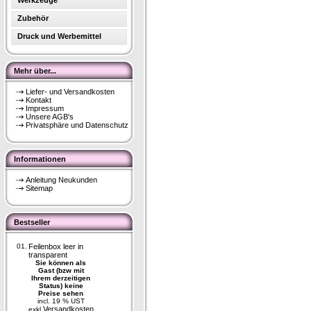
Werkzeuge
Zubehör
Druck und Werbemittel
Mehr über...
Liefer- und Versandkosten
Kontakt
Impressum
Unsere AGB's
Privatsphäre und Datenschutz
Informationen
Anleitung Neukunden
Sitemap
Bestseller
01.
Feilenbox leer in
transparent
Sie können als
Gast (bzw mit
Ihrem derzeitigen
Status) keine
Preise sehen
incl. 19 % UST
Versandkosten
exkl.