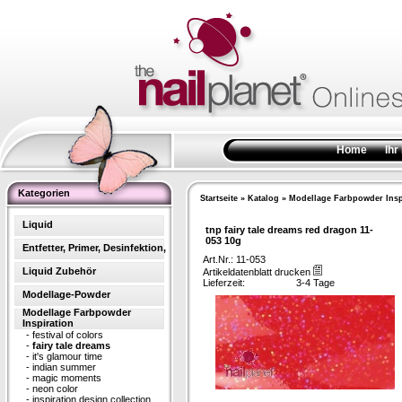
Home
Ihr
Kategorien
Startseite
»
Katalog
»
Modellage Farbpowder Insp
Liquid
tnp fairy tale dreams red dragon 11-
053 10g
Entfetter, Primer, Desinfektion,
Art.Nr.: 11-053
Liquid Zubehör
Artikeldatenblatt drucken
Lieferzeit:
3-4 Tage
Modellage-Powder
Modellage Farbpowder
Inspiration
-
festival of colors
-
fairy tale dreams
-
it's glamour time
-
indian summer
-
magic moments
-
neon color
-
inspiration design collection