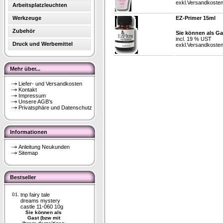
exkl.
Versandkoste
Arbeitsplatzleuchten
Werkzeuge
EZ-Primer 15ml
Zubehör
Sie können als Ga
incl. 19 % UST
Druck und Werbemittel
exkl.
Versandkoste
Mehr über...
Liefer- und Versandkosten
Kontakt
Impressum
Unsere AGB's
Privatsphäre und Datenschutz
Informationen
Anleitung Neukunden
Sitemap
Bestseller
01.
tnp fairy tale
dreams mystery
castle 11-060 10g
Sie können als
Gast (bzw mit