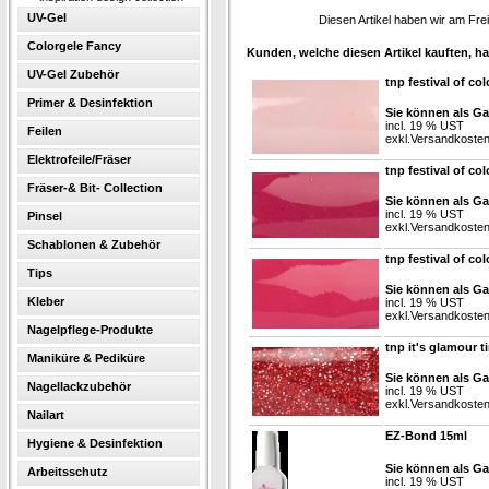
UV-Gel
Diesen Artikel haben wir am Fr
Colorgele Fancy
Kunden, welche diesen Artikel kauften, ha
UV-Gel Zubehör
tnp festival of co
Primer & Desinfektion
Sie können als Ga
incl. 19 % UST
Feilen
exkl.
Versandkoste
Elektrofeile/Fräser
tnp festival of co
Fräser-& Bit- Collection
Sie können als Ga
incl. 19 % UST
Pinsel
exkl.
Versandkoste
Schablonen & Zubehör
tnp festival of col
Tips
Sie können als Ga
Kleber
incl. 19 % UST
exkl.
Versandkoste
Nagelpflege-Produkte
tnp it's glamour t
Maniküre & Pediküre
Sie können als Ga
Nagellackzubehör
incl. 19 % UST
exkl.
Versandkoste
Nailart
EZ-Bond 15ml
Hygiene & Desinfektion
Sie können als Ga
Arbeitsschutz
incl. 19 % UST