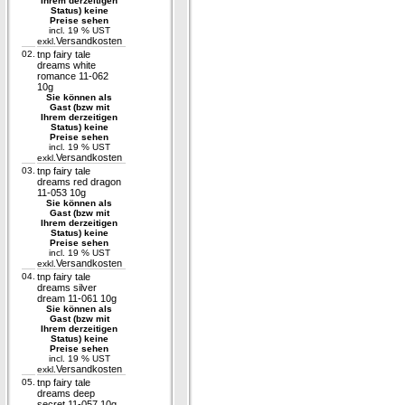
Ihrem derzeitigen
Status) keine
Preise sehen
incl. 19 % UST
Versandkosten
exkl.
02.
tnp fairy tale
dreams white
romance 11-062
10g
Sie können als
Gast (bzw mit
Ihrem derzeitigen
Status) keine
Preise sehen
incl. 19 % UST
Versandkosten
exkl.
03.
tnp fairy tale
dreams red dragon
11-053 10g
Sie können als
Gast (bzw mit
Ihrem derzeitigen
Status) keine
Preise sehen
incl. 19 % UST
Versandkosten
exkl.
04.
tnp fairy tale
dreams silver
dream 11-061 10g
Sie können als
Gast (bzw mit
Ihrem derzeitigen
Status) keine
Preise sehen
incl. 19 % UST
Versandkosten
exkl.
05.
tnp fairy tale
dreams deep
secret 11-057 10g